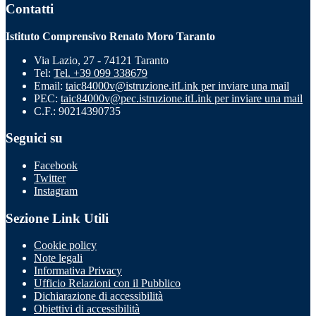
Contatti
Istituto Comprensivo Renato Moro Taranto
Via Lazio, 27 - 74121 Taranto
Tel:
Tel. +39 099 338679
Email:
taic84000v@istruzione.it
Link per inviare una mail
PEC:
taic84000v@pec.istruzione.it
Link per inviare una mail
C.F.: 90214390735
Seguici su
Facebook
Twitter
Instagram
Sezione Link Utili
Cookie policy
Note legali
Informativa Privacy
Ufficio Relazioni con il Pubblico
Dichiarazione di accessibilità
Obiettivi di accessibilità