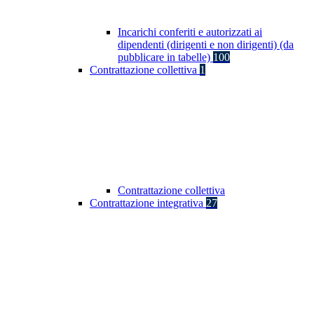
Incarichi conferiti e autorizzati ai
dipendenti (dirigenti e non dirigenti) (da
pubblicare in tabelle)
100
Contrattazione collettiva
1
Contrattazione collettiva
Contrattazione integrativa
27