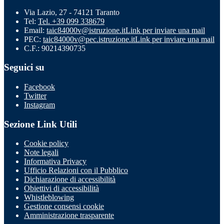
Via Lazio, 27 - 74121 Taranto
Tel:
Tel. +39 099 338679
Email:
taic84000v@istruzione.it
Link per inviare una mail
PEC:
taic84000v@pec.istruzione.it
Link per inviare una mail
C.F.: 90214390735
Seguici su
Facebook
Twitter
Instagram
Sezione Link Utili
Cookie policy
Note legali
Informativa Privacy
Ufficio Relazioni con il Pubblico
Dichiarazione di accessibilità
Obiettivi di accessibilità
Whistleblowing
Gestione consensi cookie
Amministrazione trasparente