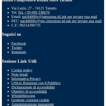
Istituto Comprensivo Renato Moro Taranto
Via Lazio, 27 - 74121 Taranto
Tel:
Tel. +39 099 338679
Email:
taic84000v@istruzione.it
Link per inviare una mail
PEC:
taic84000v@pec.istruzione.it
Link per inviare una mail
C.F.: 90214390735
Seguici su
Facebook
Twitter
Instagram
Sezione Link Utili
Cookie policy
Note legali
Informativa Privacy
Ufficio Relazioni con il Pubblico
Dichiarazione di accessibilità
Obiettivi di accessibilità
Whistleblowing
Gestione consensi cookie
Amministrazione trasparente