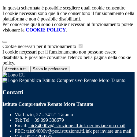
In questa schermata è possibile scegliere quali cookie consentire.
I cookie necessari sono quelli che consentono il funzionamento della
piattaforma e non è possibile disabilitarli.
Per conoscere quali sono i cookie necessari al funzionamento potete
visionare la
COOKIE POLICY
.
Cookie necessari per il funzionamento
I cookie necessari per il funzionamento non possono essere
disabilitati. È possibile consultare l'elenco nella pagina della cookie
policy.
Accetta tutti
Salva le preferenze
Istituto Comprensivo Renato Moro Taranto
Contatti
Istituto Comprensivo Renato Moro Taranto
Via Lazio, 27 - 74121 Taranto
Tel:
Tel. +39 099 338679
Email:
taic84000v@istruzione.it
Link per inviare una mail
PEC:
taic84000v@pec.istruzione.it
Link per inviare una mail
C.F.: 90214390735