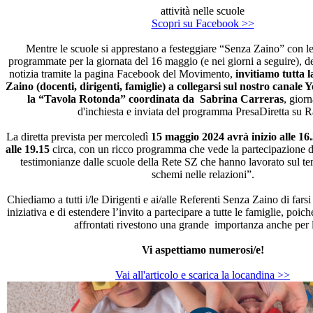
attività nelle scuole
Scopri su Facebook >>
Mentre le scuole si apprestano a festeggiare “Senza Zaino” con le 
programmate per la giornata del 16 maggio (e nei giorni a seguire), d
notizia tramite la pagina Facebook del Movimento,
invitiamo tutta
Zaino (docenti, dirigenti, famiglie) a collegarsi sul nostro canale
la “Tavola Rotonda” coordinata da Sabrina Carreras
, giorn
d'inchiesta e inviata del programma PresaDiretta su R
La diretta prevista per mercoledì
15 maggio 2024 avrà inizio alle 16
alle 19.15
circa, con un ricco programma che vede la partecipazione di 
testimonianze dalle scuole della Rete SZ che hanno lavorato sul 
schemi nelle relazioni”.
Chiediamo a tutti i/le Dirigenti e ai/alle Referenti Senza Zaino di fars
iniziativa e di estendere l’invito a partecipare a tutte le famiglie, poic
affrontati rivestono una grande importanza anche per 
Vi aspettiamo numerosi/e!
Vai all'articolo e scarica la locandina >>