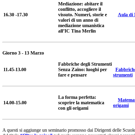
Mediazione: abitare il
conflitto, accogliere il
16.30 -17.30
vissuto. Numeri, storie e
Aula di
valori di un anno di
mediazione umanistica
all’IC Tina Merlin
Giorno 3 - 13 Marzo
Fabbriche degli Strumenti
11.45-13.00
Senza Zaino: luoghi per
Fabbriche
fare e pensare
strumenti
La forma perfetta:
Matemat
14.00-15.00
scoprire la matematica
origami
con gli origami
A questi si aggiunge un seminario promosso dai Dirigenti delle Scuol