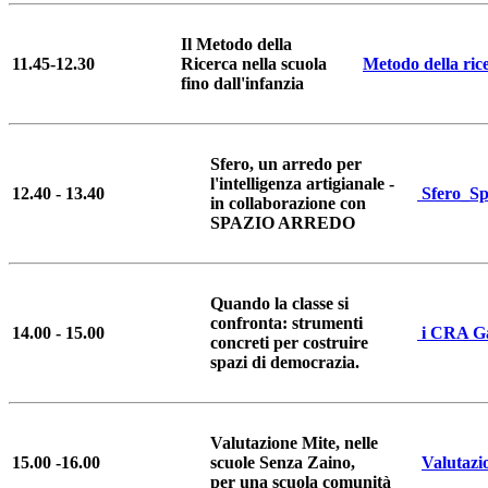
Il Metodo della
11.45-12.30
Ricerca nella scuola
Metodo della ric
fino dall'infanzia
Sfero, un arredo per
l'intelligenza artigianale -
12.40 - 13.40
Sfero_S
in collaborazione con
SPAZIO ARREDO
Quando la classe si
confronta: strumenti
14.00 - 15.00
i CRA G
concreti per costruire
spazi di democrazia.
Valutazione Mite, nelle
15.00 -16.00
scuole Senza Zaino,
Valutazi
per una scuola comunità