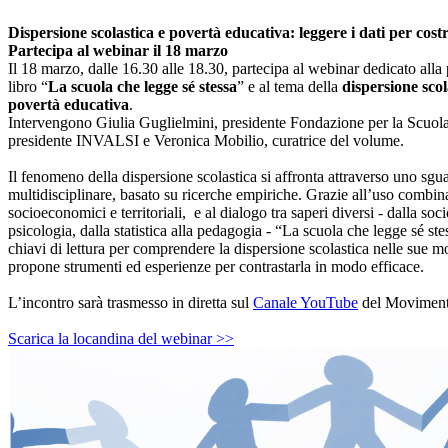
Dispersione scolastica e povertà educativa: leggere i dati per costr
Partecipa al webinar il 18 marzo
Il 18 marzo, dalle 16.30 alle 18.30, partecipa al webinar dedicato alla
libro “
La scuola che legge sé stessa
” e al tema della
dispersione scol
povertà educativa
.
Intervengono Giulia Guglielmini, presidente Fondazione per la Scuol
presidente INVALSI e Veronica Mobilio, curatrice del volume.
Il fenomeno della dispersione scolastica si affronta attraverso uno sgu
multidisciplinare, basato su ricerche empiriche. Grazie all’uso combinat
socioeconomici e territoriali, e al dialogo tra saperi diversi - dalla soci
psicologia, dalla statistica alla pedagogia - “La scuola che legge sé st
chiavi di lettura per comprendere la dispersione scolastica nelle sue m
propone strumenti ed esperienze per contrastarla in modo efficace.
L’incontro sarà trasmesso in diretta sul
Canale YouTube
del Moviment
Scarica la locandina del webinar >>