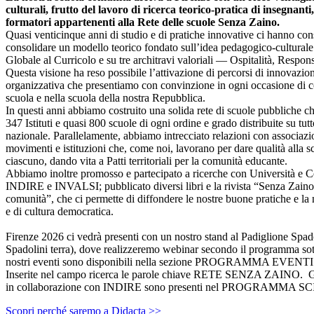
culturali, frutto del lavoro di ricerca teorico-pratica di insegnanti,
formatori appartenenti alla Rete delle scuole Senza Zaino.
Quasi venticinque anni di studio e di pratiche innovative ci hanno con
consolidare un modello teorico fondato sull’idea pedagogico-cultural
Globale al Curricolo e su tre architravi valoriali — Ospitalità, Respon
Questa visione ha reso possibile l’attivazione di percorsi di innovazion
organizzativa che presentiamo con convinzione in ogni occasione di c
scuola e nella scuola della nostra Repubblica.
In questi anni abbiamo costruito una solida rete di scuole pubbliche 
347 Istituti e quasi 800 scuole di ogni ordine e grado distribuite su tutto
nazionale. Parallelamente, abbiamo intrecciato relazioni con associazi
movimenti e istituzioni che, come noi, lavorano per dare qualità alla scu
ciascuno, dando vita a Patti territoriali per la comunità educante.
Abbiamo inoltre promosso e partecipato a ricerche con Università e Ce
INDIRE e INVALSI; pubblicato diversi libri e la rivista “Senza Zaino
comunità”, che ci permette di diffondere le nostre buone pratiche e la 
e di cultura democratica.
Firenze 2026 ci vedrà presenti con un nostro stand al Padiglione Spado
Spadolini terra), dove realizzeremo webinar secondo il programma sotto
nostri eventi sono disponibili nella sezione PROGRAMMA EVEN
Inserite nel campo ricerca le parole chiave RETE SENZA ZAINO. Gli
in collaborazione con INDIRE sono presenti nel PROGRAMMA 
Scopri perché saremo a Didacta >>