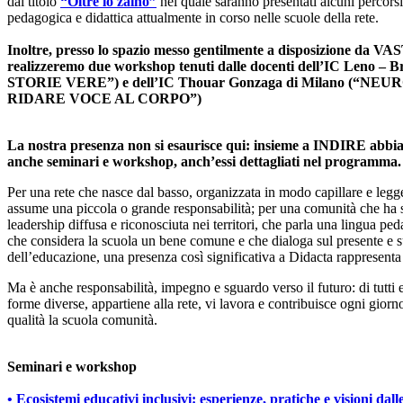
dal titolo
“Oltre lo zaino”
nel quale saranno presentati alcuni percorsi
pedagogica e didattica attualmente in corso nelle scuole della rete.
Inoltre, presso lo spazio messo gentilmente a disposizione da
realizzeremo due workshop tenuti dalle docenti dell’IC Leno –
STORIE VERE”) e dell’IC Thouar Gonzaga di Milano (“N
RIDARE VOCE AL CORPO”)
La nostra presenza non si esaurisce qui: insieme a INDIRE abbi
anche seminari e workshop, anch’essi dettagliati nel programma.
Per una rete che nasce dal basso, organizzata in modo capillare e legg
assume una piccola o grande responsabilità; per una comunità che ha 
leadership diffusa e riconosciuta nei territori, che parla una lingua pe
che considera la scuola un bene comune e che dialoga sul presente e s
dell’educazione, una presenza così significativa a Didacta rappresenta
Ma è anche responsabilità, impegno e sguardo verso il futuro: di tutti 
forme diverse, appartiene alla rete, vi lavora e contribuisce ogni giorno
qualità la scuola comunità.
Seminari e workshop
• Ecosistemi educativi inclusivi: esperienze, pratiche e visioni dal