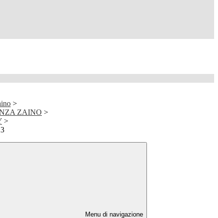
aino
>
NZA ZAINO
>
Y
>
23
Menu di navigazione