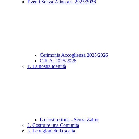
Eventi Senza Zaino a.s. 2025/2026
Cerimonia Accoglienza 2025/2026
C.R.A. 2025/2026
1. La nostra identità
La nostra storia - Senza Zaino
2. Costruire una Comunità
3. Le ragioni della scelta