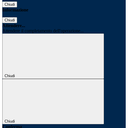
Chiudi
Informazione
Chiudi
Attendere...
Attendere il completamento dell'operazione...
Chiudi
Chiudi
Conferma