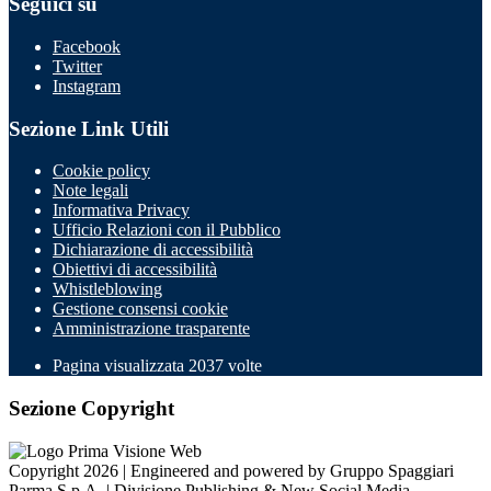
Seguici su
Facebook
Twitter
Instagram
Sezione Link Utili
Cookie policy
Note legali
Informativa Privacy
Ufficio Relazioni con il Pubblico
Dichiarazione di accessibilità
Obiettivi di accessibilità
Whistleblowing
Gestione consensi cookie
Amministrazione trasparente
Pagina visualizzata
2037
volte
Sezione Copyright
Copyright 2026 | Engineered and powered by Gruppo Spaggiari
Parma S.p.A. | Divisione Publishing & New Social Media