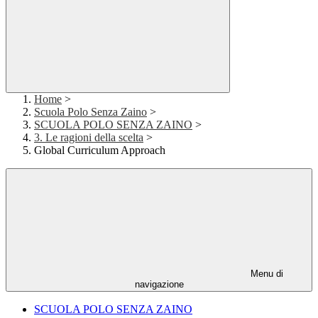
Home
>
Scuola Polo Senza Zaino
>
SCUOLA POLO SENZA ZAINO
>
3. Le ragioni della scelta
>
Global Curriculum Approach
Menu di
navigazione
SCUOLA POLO SENZA ZAINO