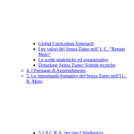
Global Curriculum Approach
I tre valori del Senza Zaino nell’ I. C. “Renato
Moro”
Le scelte strategiche ed organizzative
Dotazione Senza Zaino: Schede tecniche
4. I Paesaggi di Apprendimento
5. Le opportunità formative del Senza Zaino nell’I.C.
R. Moro
5.1 Il C.R.A. per una Cittadinanza