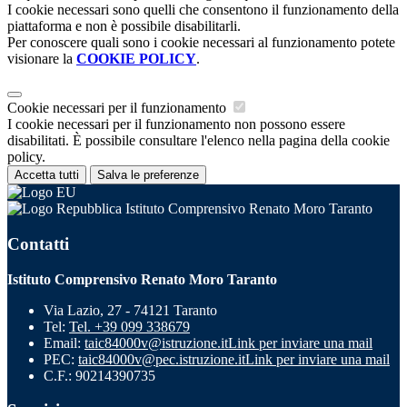
I cookie necessari sono quelli che consentono il funzionamento della
piattaforma e non è possibile disabilitarli.
Per conoscere quali sono i cookie necessari al funzionamento potete
visionare la
COOKIE POLICY
.
Cookie necessari per il funzionamento
I cookie necessari per il funzionamento non possono essere
disabilitati. È possibile consultare l'elenco nella pagina della cookie
policy.
Accetta tutti
Salva le preferenze
Istituto Comprensivo Renato Moro Taranto
Contatti
Istituto Comprensivo Renato Moro Taranto
Via Lazio, 27 - 74121 Taranto
Tel:
Tel. +39 099 338679
Email:
taic84000v@istruzione.it
Link per inviare una mail
PEC:
taic84000v@pec.istruzione.it
Link per inviare una mail
C.F.: 90214390735