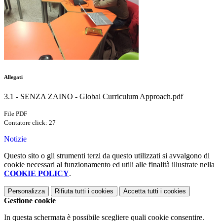
Allegati
3.1 - SENZA ZAINO - Global Curriculum Approach.pdf
File PDF
Contatore click: 27
Notizie
Questo sito o gli strumenti terzi da questo utilizzati si avvalgono di
cookie necessari al funzionamento ed utili alle finalità illustrate nella
COOKIE POLICY
.
Personalizza
Rifiuta tutti
i cookies
Accetta tutti
i cookies
Gestione cookie
In questa schermata è possibile scegliere quali cookie consentire.