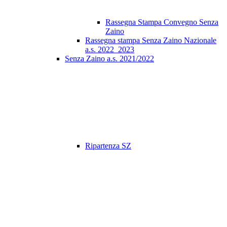
Rassegna Stampa Convegno Senza
Zaino
Rassegna stampa Senza Zaino Nazionale
a.s. 2022_2023
Senza Zaino a.s. 2021/2022
Ripartenza SZ