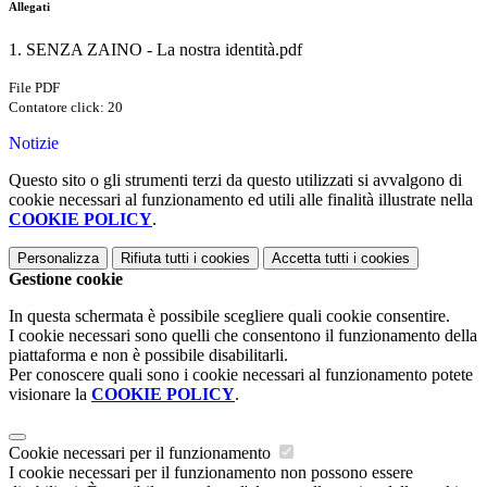
Allegati
1. SENZA ZAINO - La nostra identità.pdf
File PDF
Contatore click: 20
Notizie
Questo sito o gli strumenti terzi da questo utilizzati si avvalgono di
cookie necessari al funzionamento ed utili alle finalità illustrate nella
COOKIE POLICY
.
Personalizza
Rifiuta tutti
i cookies
Accetta tutti
i cookies
Gestione cookie
In questa schermata è possibile scegliere quali cookie consentire.
I cookie necessari sono quelli che consentono il funzionamento della
piattaforma e non è possibile disabilitarli.
Per conoscere quali sono i cookie necessari al funzionamento potete
visionare la
COOKIE POLICY
.
Cookie necessari per il funzionamento
I cookie necessari per il funzionamento non possono essere