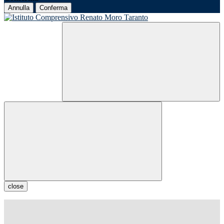
Annulla
Conferma
close