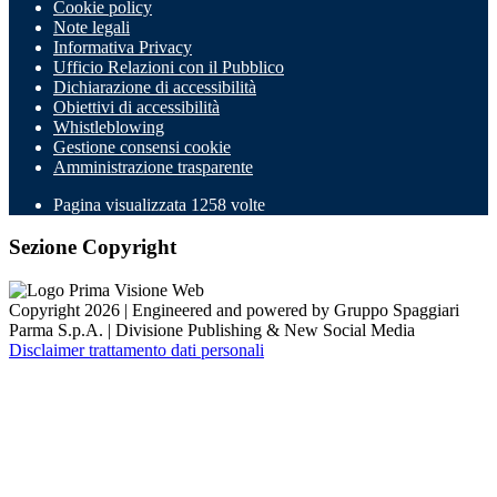
Cookie policy
Note legali
Informativa Privacy
Ufficio Relazioni con il Pubblico
Dichiarazione di accessibilità
Obiettivi di accessibilità
Whistleblowing
Gestione consensi cookie
Amministrazione trasparente
Pagina visualizzata
1258
volte
Sezione Copyright
Copyright 2026 | Engineered and powered by Gruppo Spaggiari
Parma S.p.A. | Divisione Publishing & New Social Media
Disclaimer trattamento dati personali