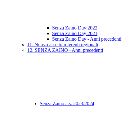
Senza Zaino Day 2022
Senza Zaino Day 2021
Senza Zaino Day - Anni precedenti
11. Nuovo assetto referenti regionali
12. SENZA ZAINO - Anni precedenti
Senza Zaino a.s. 2023/2024