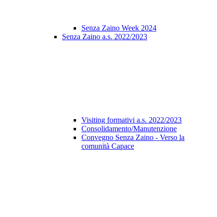
Senza Zaino Week 2024
Senza Zaino a.s. 2022/2023
Visiting formativi a.s. 2022/2023
Consolidamento/Manutenzione
Convegno Senza Zaino - Verso la
comunità Capace