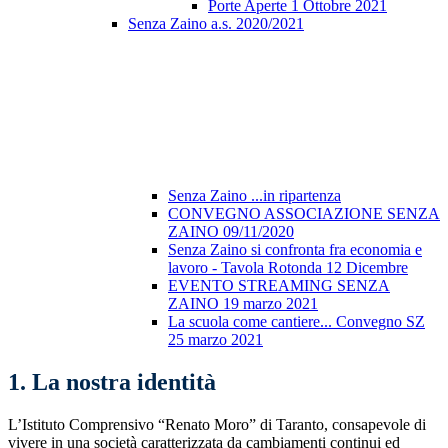
Porte Aperte 1 Ottobre 2021
Senza Zaino a.s. 2020/2021
Senza Zaino ...in ripartenza
CONVEGNO ASSOCIAZIONE SENZA
ZAINO 09/11/2020
Senza Zaino si confronta fra economia e
lavoro - Tavola Rotonda 12 Dicembre
EVENTO STREAMING SENZA
ZAINO 19 marzo 2021
La scuola come cantiere... Convegno SZ
25 marzo 2021
1. La nostra identità
L’Istituto Comprensivo “Renato Moro” di Taranto, consapevole di
vivere in una società caratterizzata da cambiamenti continui ed