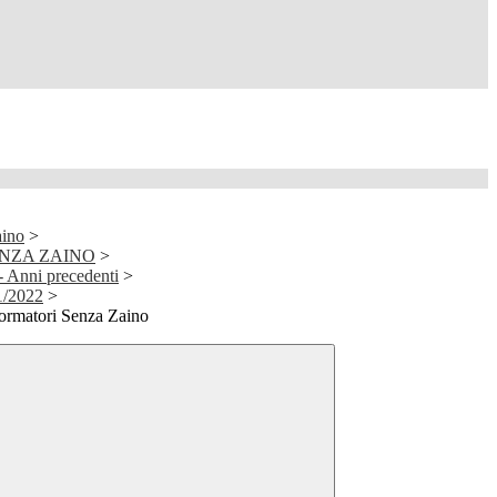
aino
>
NZA ZAINO
>
Anni precedenti
>
1/2022
>
ormatori Senza Zaino