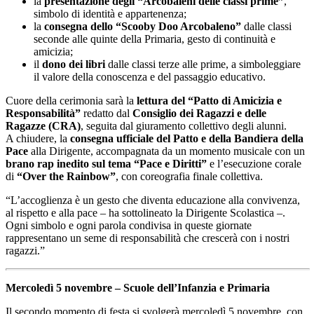
la
presentazione degli “Arcobaleni delle classi prime”
,
simbolo di identità e appartenenza;
la
consegna dello “Scooby Doo Arcobaleno”
dalle classi
seconde alle quinte della Primaria, gesto di continuità e
amicizia;
il
dono dei libri
dalle classi terze alle prime, a simboleggiare
il valore della conoscenza e del passaggio educativo.
Cuore della cerimonia sarà la
lettura del “Patto di Amicizia e
Responsabilità”
redatto dal
Consiglio dei Ragazzi e delle
Ragazze (CRA)
, seguita dal giuramento collettivo degli alunni.
A chiudere, la
consegna ufficiale del Patto e della Bandiera della
Pace
alla Dirigente, accompagnata da un momento musicale con un
brano rap inedito sul tema “Pace e Diritti”
e l’esecuzione corale
di
“Over the Rainbow”
, con coreografia finale collettiva.
“L’accoglienza è un gesto che diventa educazione alla convivenza,
al rispetto e alla pace – ha sottolineato la Dirigente Scolastica –.
Ogni simbolo e ogni parola condivisa in queste giornate
rappresentano un seme di responsabilità che crescerà con i nostri
ragazzi.”
Mercoledì 5 novembre – Scuole dell’Infanzia e Primaria
Il secondo momento di festa si svolgerà mercoledì 5 novembre, con