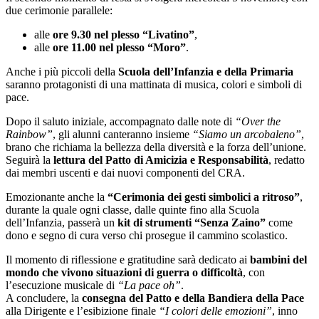
due cerimonie parallele:
alle
ore 9.30 nel plesso “Livatino”
,
alle
ore 11.00 nel plesso “Moro”
.
Anche i più piccoli della
Scuola dell’Infanzia e della Primaria
saranno protagonisti di una mattinata di musica, colori e simboli di
pace.
Dopo il saluto iniziale, accompagnato dalle note di
“Over the
Rainbow”
, gli alunni canteranno insieme
“Siamo un arcobaleno”
,
brano che richiama la bellezza della diversità e la forza dell’unione.
Seguirà la
lettura del Patto di Amicizia e Responsabilità
, redatto
dai membri uscenti e dai nuovi componenti del CRA.
Emozionante anche la
“Cerimonia dei gesti simbolici a ritroso”
,
durante la quale ogni classe, dalle quinte fino alla Scuola
dell’Infanzia, passerà un
kit di strumenti “Senza Zaino”
come
dono e segno di cura verso chi prosegue il cammino scolastico.
Il momento di riflessione e gratitudine sarà dedicato ai
bambini del
mondo che vivono situazioni di guerra o difficoltà
, con
l’esecuzione musicale di
“La pace oh”
.
A concludere, la
consegna del Patto e della Bandiera della Pace
alla Dirigente e l’esibizione finale
“I colori delle emozioni”
, inno