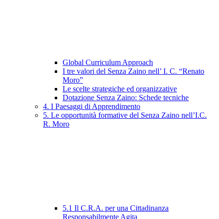
Global Curriculum Approach
I tre valori del Senza Zaino nell’ I. C. “Renato
Moro”
Le scelte strategiche ed organizzative
Dotazione Senza Zaino: Schede tecniche
4. I Paesaggi di Apprendimento
5. Le opportunità formative del Senza Zaino nell’I.C.
R. Moro
5.1 Il C.R.A. per una Cittadinanza
Responsabilmente Agita