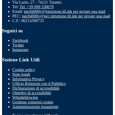
Via Lazio, 27 - 74121 Taranto
Tel:
Tel. +39 099 338679
Email:
taic84000v@istruzione.it
Link per inviare una mail
PEC:
taic84000v@pec.istruzione.it
Link per inviare una mail
C.F.: 90214390735
Seguici su
Facebook
Twitter
Instagram
Sezione Link Utili
Cookie policy
Note legali
Informativa Privacy
Ufficio Relazioni con il Pubblico
Dichiarazione di accessibilità
Obiettivi di accessibilità
Whistleblowing
Gestione consensi cookie
Amministrazione trasparente