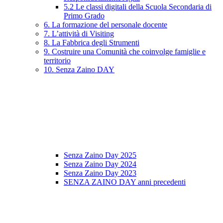
5.2 Le classi digitali della Scuola Secondaria di
Primo Grado
6. La formazione del personale docente
7. L’attività di Visiting
8. La Fabbrica degli Strumenti
9. Costruire una Comunità che coinvolge famiglie e
territorio
10. Senza Zaino DAY
Senza Zaino Day 2025
Senza Zaino Day 2024
Senza Zaino Day 2023
SENZA ZAINO DAY anni precedenti