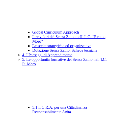
Global Curriculum Approach
I tre valori del Senza Zaino nell’ I. C. “Renato
Moro”
Le scelte strategiche ed organizzative
Dotazione Senza Zaino: Schede tecniche
4. I Paesaggi di Apprendimento
5. Le opportunità formative del Senza Zaino nell’I.C.
R. Moro
5.1 Il C.R.A. per una Cittadinanza
Responsabilmente Agita