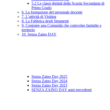
5.2 Le classi digitali della Scuola Secondaria di
Primo Grado
6. La formazione del personale docente
7. L’attività di Visiting
8. La Fabbrica degli Strumenti
9. Costruire una Comunità che coinvolge famiglie e
territorio
10. Senza Zaino DAY
Senza Zaino Day 2025
Senza Zaino Day 2024
Senza Zaino Day 2023
SENZA ZAINO DAY anni precedenti