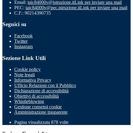
Email:
taic84000v@istruzione.it
Link per inviare una mail
PEC:
taic84000v@pec.istruzione.it
Link per inviare una mail
C.F.: 90214390735
Seguici su
Facebook
Twitter
Instagram
Sezione Link Utili
Cookie policy
Note legali
Informativa Privacy
Ufficio Relazioni con il Pubblico
Dichiarazione di accessibilità
Obiettivi di accessibilità
Whistleblowing
Gestione consensi cookie
Amministrazione trasparente
Pagina visualizzata
878
volte