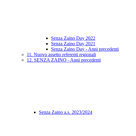
Senza Zaino Day 2022
Senza Zaino Day 2021
Senza Zaino Day - Anni precedenti
11. Nuovo assetto referenti regionali
12. SENZA ZAINO - Anni precedenti
Senza Zaino a.s. 2023/2024