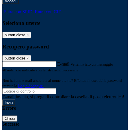
-
Entra con SPID
Entra con CIE
Seleziona utente
button close
×
Recupero password
button close
×
E-mail
Verrà inviato un messaggio
all'indirizzo indicato con le istruzioni necessarie.
Non hai una e-mail associata al nome utente? Effettua il reset della password
tramite la
Login Spaggiari
E-mail inviata, si prega di controllare la casella di posta elettronica!
Errore
Chiudi
Successo