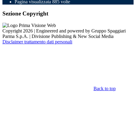
Pagina visualizzata
885
volte
Sezione Copyright
Copyright 2026 | Engineered and powered by Gruppo Spaggiari
Parma S.p.A. | Divisione Publishing & New Social Media
Disclaimer trattamento dati personali
Back to top