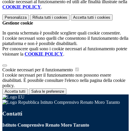
cookie necessari al funzionamento ed utili alle finalità illustrate nella
COOKIE POLICY
.
Personalizza
Rifiuta tutti
i cookies
Accetta tutti
i cookies
Gestione cookie
In questa schermata è possibile scegliere quali cookie consentire.
I cookie necessari sono quelli che consentono il funzionamento della
piattaforma e non è possibile disabilitarli.
Per conoscere quali sono i cookie necessari al funzionamento potete
visionare la
COOKIE POLICY
.
Cookie necessari per il funzionamento
I cookie necessari per il funzionamento non possono essere
disabilitati. È possibile consultare l'elenco nella pagina della cookie
policy.
Accetta tutti
Salva le preferenze
Istituto Comprensivo Renato Moro Taranto
Contatti
Istituto Comprensivo Renato Moro Taranto