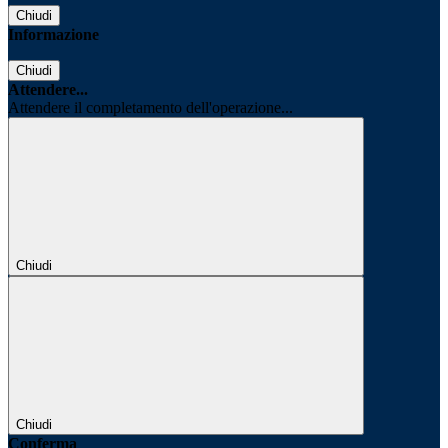
Chiudi
Informazione
Chiudi
Attendere...
Attendere il completamento dell'operazione...
Chiudi
Chiudi
Conferma