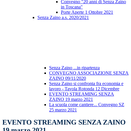
Convegno "20 anni di Senza Zaino
in Toscana"
Porte Aperte 1 Ottobre 2021
Senza Zaino a.s. 2020/2021
Senza Zaino ...in ripartenza
CONVEGNO ASSOCIAZIONE SENZA
ZAINO 09/11/2020
Senza Zaino si confronta fra economia e
lavoro - Tavola Rotonda 12 Dicembre
EVENTO STREAMING SENZA
ZAINO 19 marzo 2021
La scuola come cantiere... Convegno SZ
25 marzo 2021
EVENTO STREAMING SENZA ZAINO
19 marzo 2021