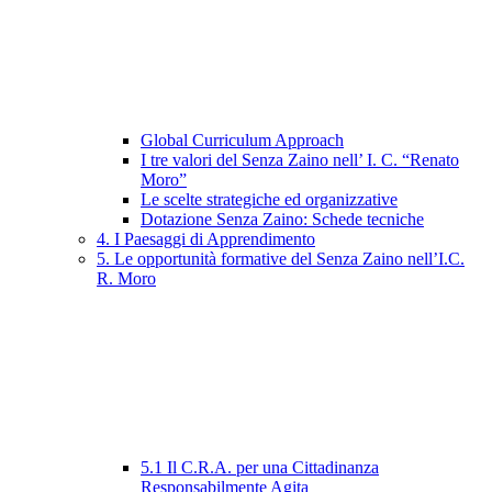
Global Curriculum Approach
I tre valori del Senza Zaino nell’ I. C. “Renato
Moro”
Le scelte strategiche ed organizzative
Dotazione Senza Zaino: Schede tecniche
4. I Paesaggi di Apprendimento
5. Le opportunità formative del Senza Zaino nell’I.C.
R. Moro
5.1 Il C.R.A. per una Cittadinanza
Responsabilmente Agita