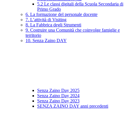
5.2 Le classi digitali della Scuola Secondaria di
Primo Grado
6. La formazione del personale docente
7. L’attività di Visiting
8. La Fabbrica degli Strumenti
9. Costruire una Comunità che coinvolge famiglie e
territorio
10. Senza Zaino DAY
Senza Zaino Day 2025
Senza Zaino Day 2024
Senza Zaino Day 2023
SENZA ZAINO DAY anni precedenti