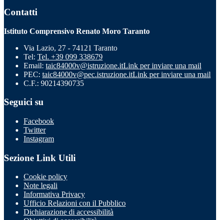
Contatti
Istituto Comprensivo Renato Moro Taranto
Via Lazio, 27 - 74121 Taranto
Tel:
Tel. +39 099 338679
Email:
taic84000v@istruzione.it
Link per inviare una mail
PEC:
taic84000v@pec.istruzione.it
Link per inviare una mail
C.F.: 90214390735
Seguici su
Facebook
Twitter
Instagram
Sezione Link Utili
Cookie policy
Note legali
Informativa Privacy
Ufficio Relazioni con il Pubblico
Dichiarazione di accessibilità