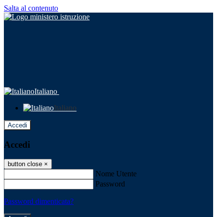
Salta al contenuto
Italiano
Italiano
Accedi
Accedi
button close
×
Nome Utente
Password
Password dimenticata?