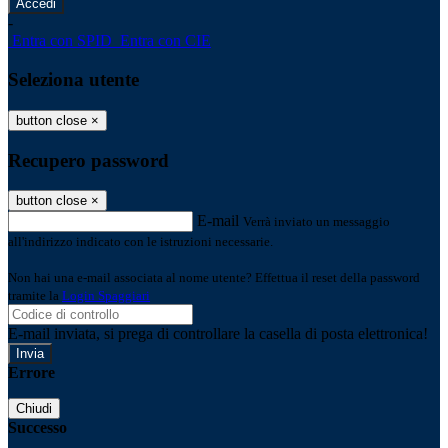
-
Entra con SPID
Entra con CIE
Seleziona utente
button close
×
Recupero password
button close
×
E-mail
Verrà inviato un messaggio
all'indirizzo indicato con le istruzioni necessarie.
Non hai una e-mail associata al nome utente? Effettua il reset della password
tramite la
Login Spaggiari
E-mail inviata, si prega di controllare la casella di posta elettronica!
Errore
Chiudi
Successo