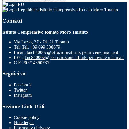
Istituto Comprensivo Renato Moro Taranto
Contatti
Istituto Comprensivo Renato Moro Taranto
Via Lazio, 27 - 74121 Taranto
Tel:
Tel. +39 099 338679
Email:
taic84000v@istruzione.it
Link per inviare una mail
PEC:
taic84000v@pec.istruzione.it
Link per inviare una mail
C.F.: 90214390735
Seguici su
Facebook
Twitter
Instagram
Sezione Link Utili
Cookie policy
Note legali
Informativa Privacy