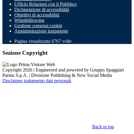
Ufficio Relazioni con il Pubblico
Dichiarazione di accessibilità
Obiettivi di accessibilità
Whistleblowing
Gestione consensi cookie
Amministrazione trasparente
Pagina visualizzata
6767
volte
Sezione Copyright
Copyright 2026 | Engineered and powered by Gruppo Spaggiari
Parma S.p.A. | Divisione Publishing & New Social Media
Disclaimer trattamento dati personali
Back to top