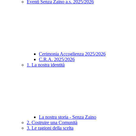
Eventi Senza Zaino a.s. 2025/2026
Cerimonia Accoglienza 2025/2026
C.R.A. 2025/2026
1. La nostra identità
La nostra storia - Senza Zaino
2. Costruire una Comunità
3. Le ragioni della scelta