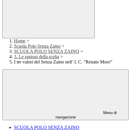
Home
>
Scuola Polo Senza Zaino
>
SCUOLA POLO SENZA ZAINO
>
3. Le ragioni della scelta
>
I tre valori del Senza Zaino nell’ I. C. “Renato Moro”
Menu di
navigazione
SCUOLA POLO SENZA ZAINO