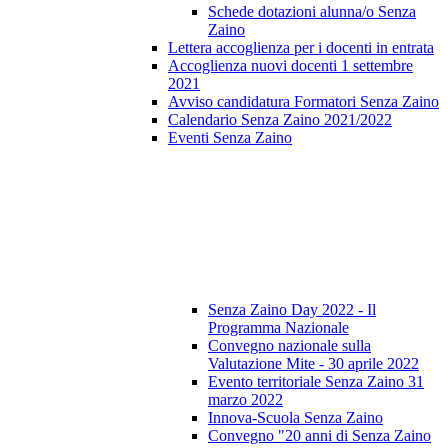
Schede dotazioni alunna/o Senza
Zaino
Lettera accoglienza per i docenti in entrata
Accoglienza nuovi docenti 1 settembre
2021
Avviso candidatura Formatori Senza Zaino
Calendario Senza Zaino 2021/2022
Eventi Senza Zaino
Senza Zaino Day 2022 - Il
Programma Nazionale
Convegno nazionale sulla
Valutazione Mite - 30 aprile 2022
Evento territoriale Senza Zaino 31
marzo 2022
Innova-Scuola Senza Zaino
Convegno "20 anni di Senza Zaino