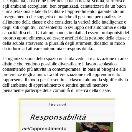
L’ O
spitalità
, così come interpretata dalla nostra Scuola, si riferisce
agli ambienti accoglienti, ben organizzati, caratterizzati da un buon
clima relazionale tale da facilitare l’apprendimento, garantendo un
insegnamento che suggerisce pratiche di gestione personalizzate
all'interno della classe e che considera la varietà delle intelligenze e
degli stili cognitivi, consentendo lo sviluppo dell’autonomia e della
capacità di scelta. Gli alunni sono stimolati ad essere protagonisti del
proprio apprendimento, ad essere artefici della gestione della classe e
della scuola attraverso la pluralità degli strumenti didattici in modo
da indurre ad attivare autonomia e responsabilità.
L’organizzazione dello spazio nell'aula vede la realizzazione di aree
distinte che rendono possibile diversificare il lavoro scolastico
consentendo più attività in contemporanea, in base ai bisogni e alle
preferenze degli alunni. La
differenziazione dell’apprendimento
rappresenta il modo per far sentire a ciascun alunno la significatività
dell’ambiente di apprendimento e sentirsi quindi membro
pienamente partecipe della comunità di ricerca della classe.