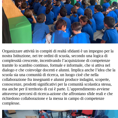
Organizzare attività in compiti di realtà sfidanti è un impegno per la
nostra Istituzione, nei tre ordini di scuola, secondo una logica di
complessità crescente, incentivando l’acquisizione di competenze
tramite lo scambio continuo, formale e informale, che si attiva nel
dialogo e che coinvolge docenti e alunni. Implica anche l’idea che la
scuola sia una
comunità di ricerca
, un luogo cioè che nella
collaborazione fra insegnanti e alunni produce indagini, scoperte,
conoscenze, prodotti significativi per la comunità scolastica stessa,
ma anche per il territorio di cui è parte. L’apprendimento avviene
attraverso percorsi di ricerca-azione che affrontano sfide reali e che
richiedono collaborazione e la messa in campo di competenze
complesse.