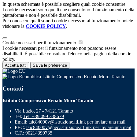
In questa schermata è possibile scegliere quali cookie consentire.
I cookie necessari sono quelli che consentono il funzionamento della
piattaforma e non è possibile disabilitarli.
Per conoscere quali sono i cookie necessari al funzionamento potete
visionare la
COOKIE POLICY
.
Cookie necessari per il funzionamento
I cookie necessari per il funzionamento non possono essere
disabilitati. È possibile consultare l'elenco nella pagina della cookie
policy.
Accetta tutti
Salva le preferenze
Istituto Comprensivo Renato Moro Taranto
Contatti
Istituto Comprensivo Renato Moro Taranto
Via Lazio, 27 - 74121 Taranto
Tel:
Tel. +39 099 338679
Email:
taic84000v@istruzione.it
Link per inviare una mail
PEC:
taic84000v@pec.istruzione.it
Link per inviare una mail
C.F.: 90214390735