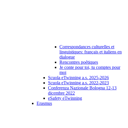
Correspondances culturelles et
linguistiques: français et italiens en
dialogue
Rencontres poétiques
Je conte pour toi, tu comptes pour
moi
Scuola eTwinning a.s. 2025-2026
Scuola eTwinning a.s. 2022-2023
Conferenza Nazionale Bologna 12-13
dicembre 2022
eSafety eTwinning
Erasmus