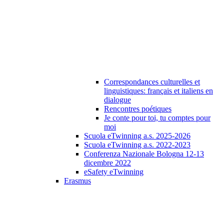
Correspondances culturelles et
linguistiques: français et italiens en
dialogue
Rencontres poétiques
Je conte pour toi, tu comptes pour
moi
Scuola eTwinning a.s. 2025-2026
Scuola eTwinning a.s. 2022-2023
Conferenza Nazionale Bologna 12-13
dicembre 2022
eSafety eTwinning
Erasmus