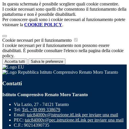
In questa schermata è possibile scegliere quali cookie consentire.
I cookie necessari sono quelli che consentono il funzionamento della
piattaforma e non è possibile disabilitarli.
Per conoscere quali sono i cookie necessari al funzionamento potete
visionare la
COOKIE POLICY
.
Cookie necessari per il funzionamento
I cookie necessari per il funzionamento non possono essere
disabilitati. È possibile consultare l'elenco nella pagina della cookie
policy.
Accetta tutti
Salva le preferenze
Istituto Comprensivo Renato Moro Taranto
Contatti
Istituto Comprensivo Renato Moro Taranto
Via Lazio, 27 - 74121 Taranto
Tel:
Tel. +39 099 338679
Email:
taic84000v@istruzione.it
Link per inviare una mail
PEC:
taic84000v@pec.istruzione.it
Link per inviare una mail
C.F.: 90214390735