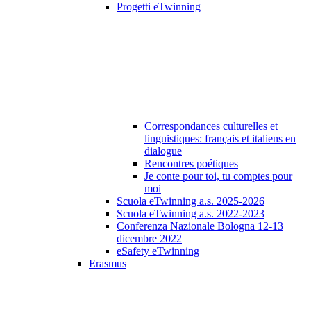
Progetti eTwinning
Correspondances culturelles et
linguistiques: français et italiens en
dialogue
Rencontres poétiques
Je conte pour toi, tu comptes pour
moi
Scuola eTwinning a.s. 2025-2026
Scuola eTwinning a.s. 2022-2023
Conferenza Nazionale Bologna 12-13
dicembre 2022
eSafety eTwinning
Erasmus