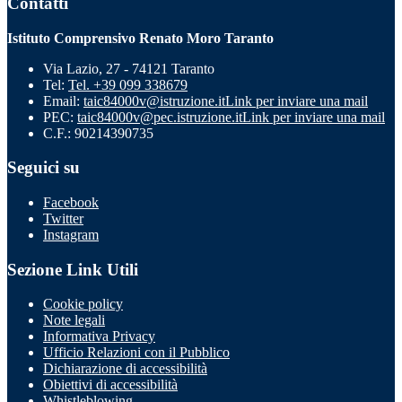
Contatti
Istituto Comprensivo Renato Moro Taranto
Via Lazio, 27 - 74121 Taranto
Tel:
Tel. +39 099 338679
Email:
taic84000v@istruzione.it
Link per inviare una mail
PEC:
taic84000v@pec.istruzione.it
Link per inviare una mail
C.F.: 90214390735
Seguici su
Facebook
Twitter
Instagram
Sezione Link Utili
Cookie policy
Note legali
Informativa Privacy
Ufficio Relazioni con il Pubblico
Dichiarazione di accessibilità
Obiettivi di accessibilità
Whistleblowing