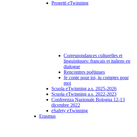
Progetti eTwinning
Correspondances culturelles et
linguistiques: français et italiens en
dialogue
Rencontres poétiques
Je conte pour toi, tu comptes pour
moi
Scuola eTwinning a.s. 2025-2026
Scuola eTwinning a.s. 2022-2023
Conferenza Nazionale Bologna 12-13
dicembre 2022
eSafety eTwinning
Erasmus