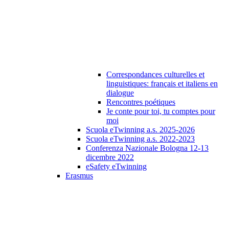
Correspondances culturelles et
linguistiques: français et italiens en
dialogue
Rencontres poétiques
Je conte pour toi, tu comptes pour
moi
Scuola eTwinning a.s. 2025-2026
Scuola eTwinning a.s. 2022-2023
Conferenza Nazionale Bologna 12-13
dicembre 2022
eSafety eTwinning
Erasmus