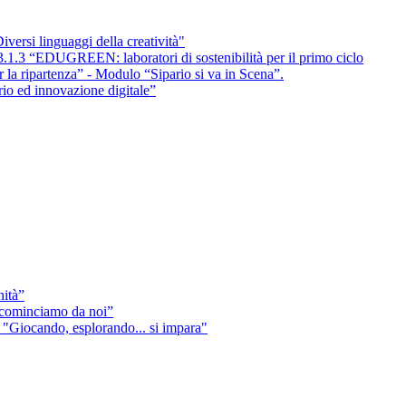
ersi linguaggi della creatività"
3.1.3 “EDUGREEN: laboratori di sostenibilità per il primo ciclo
la ripartenza” - Modulo “Sipario si va in Scena”.
rio ed innovazione digitale”
nità”
icominciamo da noi”
"Giocando, esplorando... si impara"