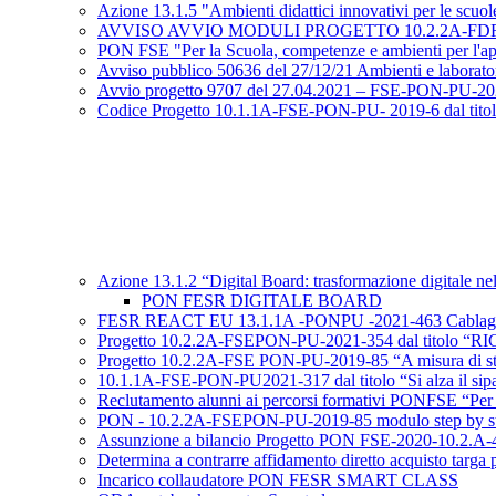
Azione 13.1.5 "Ambienti didattici innovativi per le scuo
AVVISO AVVIO MODULI PROGETTO 10.2.2A-FDRPOC-PU-2
PON FSE "Per la Scuola, competenze e ambienti per l'app
Avviso pubblico 50636 del 27/12/21 Ambienti e laboratori
Avvio progetto 9707 del 27.04.2021 – FSE-PON-PU-2021-31
Codice Progetto 10.1.1A-FSE-PON-PU- 2019-6 dal titolo “V
Azione 13.1.2 “Digital Board: trasformazione digitale nel
PON FESR DIGITALE BOARD
FESR REACT EU 13.1.1A -PONPU -2021-463 Cablaggio st
Progetto 10.2.2A-FSEPON-PU-2021-354 dal titolo
Progetto 10.2.2A-FSE PON-PU-2019-85 “A misura di studen
10.1.1A-FSE-PON-PU2021-317 dal titolo “Si alza il sip
Reclutamento alunni ai percorsi formativi PONFSE “Per 
PON - 10.2.2A-FSEPON-PU-2019-85 modulo step by s
Assunzione a bilancio Progetto PON FSE-2020-10.
Determina a contrarre affidamento diretto acquisto ta
Incarico collaudatore PON FESR SMART CLASS