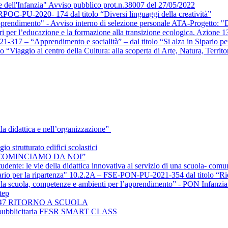
le dell'Infanzia" Avviso pubblico prot.n.38007 del 27/05/2022
020- 174 dal titolo “Diversi linguaggi della creatività”
rendimento" - Avviso interno di selezione personale ATA-Progetto: "Div
 per l’educazione e la formazione alla transizione ecologica. Azione 1
7 – “Apprendimento e socialità” – dal titolo “Si alza in Sipario per 
iaggio al centro della Cultura: alla scoperta di Arte, Natura, Territo
la didattica e nell’organizzazione”
rutturato edifici scolastici
 “RICOMINCIAMO DA NOI”
te: le vie della didattica innovativa al servizio di una scuola- comu
ario per la ripartenza" 10.2.2A – FSE-PON-PU-2021-354 dal titolo “R
la scuola, competenze e ambienti per l’apprendimento” - PON Infanzia 
tep
2.A-47 RITORNO A SCUOLA
rga pubblicitaria FESR SMART CLASS