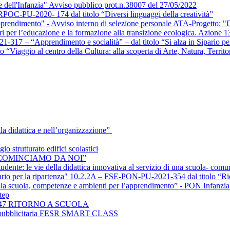
le dell'Infanzia" Avviso pubblico prot.n.38007 del 27/05/2022
020- 174 dal titolo “Diversi linguaggi della creatività”
rendimento" - Avviso interno di selezione personale ATA-Progetto: "Div
 per l’educazione e la formazione alla transizione ecologica. Azione 1
7 – “Apprendimento e socialità” – dal titolo “Si alza in Sipario per 
iaggio al centro della Cultura: alla scoperta di Arte, Natura, Territo
la didattica e nell’organizzazione”
rutturato edifici scolastici
 “RICOMINCIAMO DA NOI”
te: le vie della didattica innovativa al servizio di una scuola- comu
ario per la ripartenza" 10.2.2A – FSE-PON-PU-2021-354 dal titolo “R
la scuola, competenze e ambienti per l’apprendimento” - PON Infanzia 
tep
2.A-47 RITORNO A SCUOLA
rga pubblicitaria FESR SMART CLASS