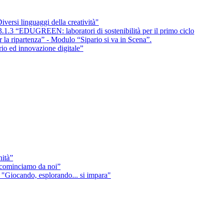
ersi linguaggi della creatività"
3.1.3 “EDUGREEN: laboratori di sostenibilità per il primo ciclo
la ripartenza” - Modulo “Sipario si va in Scena”.
rio ed innovazione digitale”
nità”
icominciamo da noi”
"Giocando, esplorando... si impara"