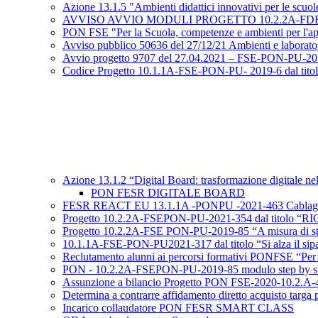
Azione 13.1.5 "Ambienti didattici innovativi per le scuo
AVVISO AVVIO MODULI PROGETTO 10.2.2A-FDRPOC-PU-2
PON FSE "Per la Scuola, competenze e ambienti per l'app
Avviso pubblico 50636 del 27/12/21 Ambienti e laboratori
Avvio progetto 9707 del 27.04.2021 – FSE-PON-PU-2021-31
Codice Progetto 10.1.1A-FSE-PON-PU- 2019-6 dal titolo “V
Azione 13.1.2 “Digital Board: trasformazione digitale nel
PON FESR DIGITALE BOARD
FESR REACT EU 13.1.1A -PONPU -2021-463 Cablaggio st
Progetto 10.2.2A-FSEPON-PU-2021-354 dal titolo
Progetto 10.2.2A-FSE PON-PU-2019-85 “A misura di studen
10.1.1A-FSE-PON-PU2021-317 dal titolo “Si alza il sip
Reclutamento alunni ai percorsi formativi PONFSE “Per 
PON - 10.2.2A-FSEPON-PU-2019-85 modulo step by s
Assunzione a bilancio Progetto PON FSE-2020-10.
Determina a contrarre affidamento diretto acquisto ta
Incarico collaudatore PON FESR SMART CLASS