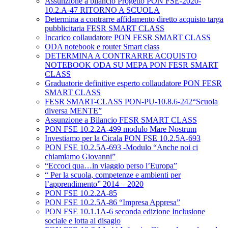
Assunzione a bilancio Progetto PON FSE-2020-
10.2.A-47 RITORNO A SCUOLA
Determina a contrarre affidamento diretto acquisto targa
pubblicitaria FESR SMART CLASS
Incarico collaudatore PON FESR SMART CLASS
ODA notebook e router Smart class
DETERMINA A CONTRARRE ACQUISTO
NOTEBOOK ODA SU MEPA PON FESR SMART
CLASS
Graduatorie definitive esperto collaudatore PON FESR
SMART CLASS
FESR SMART-CLASS PON-PU-10.8.6-242“Scuola
diversa MENTE”
Assunzione a Bilancio FESR SMART CLASS
PON FSE 10.2.2A-499 modulo Mare Nostrum
Investiamo per la Cicala PON FSE 10.2.5A-693
PON FSE 10.2.5A-693 -Modulo “Anche noi ci
chiamiamo Giovanni”
“Eccoci qua…in viaggio perso l’Europa”
“ Per la scuola, competenze e ambienti per
l’apprendimento” 2014 – 2020
PON FSE 10.2.2A-85
PON FSE 10.2.5A-86 “Impresa Appresa”
PON FSE 10.1.1A-6 seconda edizione Inclusione
sociale e lotta al disagio