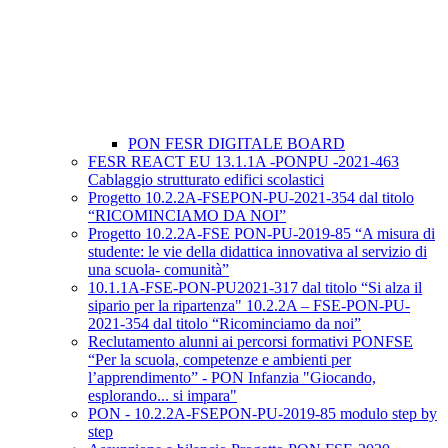
PON FESR DIGITALE BOARD
FESR REACT EU 13.1.1A -PONPU -2021-463
Cablaggio strutturato edifici scolastici
Progetto 10.2.2A-FSEPON-PU-2021-354 dal titolo
“RICOMINCIAMO DA NOI”
Progetto 10.2.2A-FSE PON-PU-2019-85 “A misura di
studente: le vie della didattica innovativa al servizio di
una scuola- comunità”
10.1.1A-FSE-PON-PU2021-317 dal titolo “Si alza il
sipario per la ripartenza" 10.2.2A – FSE-PON-PU-
2021-354 dal titolo “Ricominciamo da noi”
Reclutamento alunni ai percorsi formativi PONFSE
“Per la scuola, competenze e ambienti per
l’apprendimento” - PON Infanzia "Giocando,
esplorando... si impara"
PON - 10.2.2A-FSEPON-PU-2019-85 modulo step by
step