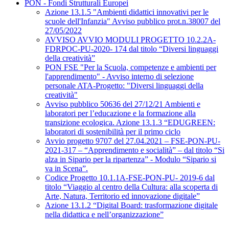
PON - Fondi Strutturali Europei
Azione 13.1.5 "Ambienti didattici innovativi per le
scuole dell'Infanzia" Avviso pubblico prot.n.38007 del
27/05/2022
AVVISO AVVIO MODULI PROGETTO 10.2.2A-
FDRPOC-PU-2020- 174 dal titolo “Diversi linguaggi
della creatività”
PON FSE "Per la Scuola, competenze e ambienti per
l'apprendimento" - Avviso interno di selezione
personale ATA-Progetto: "Diversi linguaggi della
creatività"
Avviso pubblico 50636 del 27/12/21 Ambienti e
laboratori per l’educazione e la formazione alla
transizione ecologica. Azione 13.1.3 “EDUGREEN:
laboratori di sostenibilità per il primo ciclo
Avvio progetto 9707 del 27.04.2021 – FSE-PON-PU-
2021-317 – “Apprendimento e socialità” – dal titolo “Si
alza in Sipario per la ripartenza” - Modulo “Sipario si
va in Scena”.
Codice Progetto 10.1.1A-FSE-PON-PU- 2019-6 dal
titolo “Viaggio al centro della Cultura: alla scoperta di
Arte, Natura, Territorio ed innovazione digitale”
Azione 13.1.2 “Digital Board: trasformazione digitale
nella didattica e nell’organizzazione”