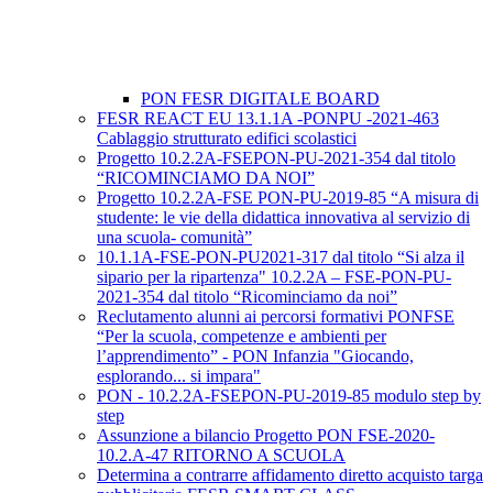
PON FESR DIGITALE BOARD
FESR REACT EU 13.1.1A -PONPU -2021-463
Cablaggio strutturato edifici scolastici
Progetto 10.2.2A-FSEPON-PU-2021-354 dal titolo
“RICOMINCIAMO DA NOI”
Progetto 10.2.2A-FSE PON-PU-2019-85 “A misura di
studente: le vie della didattica innovativa al servizio di
una scuola- comunità”
10.1.1A-FSE-PON-PU2021-317 dal titolo “Si alza il
sipario per la ripartenza" 10.2.2A – FSE-PON-PU-
2021-354 dal titolo “Ricominciamo da noi”
Reclutamento alunni ai percorsi formativi PONFSE
“Per la scuola, competenze e ambienti per
l’apprendimento” - PON Infanzia "Giocando,
esplorando... si impara"
PON - 10.2.2A-FSEPON-PU-2019-85 modulo step by
step
Assunzione a bilancio Progetto PON FSE-2020-
10.2.A-47 RITORNO A SCUOLA
Determina a contrarre affidamento diretto acquisto targa