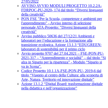
27/05/2022
AVVISO AVVIO MODULI PROGETTO 10.2.2A-
FDRPOC-PU-2020- 174 dal titolo “Diversi linguaggi
della creatività”
PON FSE "Per la Scuola, competenze e ambienti per
l'apprendimento" - Avviso interno di selezione
personale ATA-Progetto: "Diversi linguaggi della
creatività"
Avviso pubblico 50636 del 27/12/21 Ambienti e
laboratori per l’educazione e la formazione alla
transizione ecologica. Azione 13.1.3 “EDUGREEN:
laboratori di sostenibilità per il primo ciclo
Avvio progetto 9707 del 27.04.2021 – FSE-PON-PU-
2021-317 – “Apprendimento e socialità” – dal titolo “Si
alza in Sipario per la ripartenza” - Modulo “Sipario si
va in Scena”.
Codice Progetto 10.1.1A-FSE-PON-PU- 2019-6 dal
titolo “Viaggio al centro della Cultura: alla scoperta di
Arte, Natura, Territorio ed innovazione digitale”
Azione 13.1.2 “Digital Board: trasformazione digitale
nella didattica e nell’organizzazione”