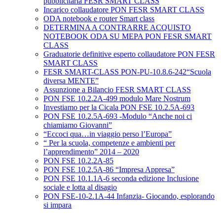
pubblicitaria FESR SMART CLASS
Incarico collaudatore PON FESR SMART CLASS
ODA notebook e router Smart class
DETERMINA A CONTRARRE ACQUISTO
NOTEBOOK ODA SU MEPA PON FESR SMART
CLASS
Graduatorie definitive esperto collaudatore PON FESR
SMART CLASS
FESR SMART-CLASS PON-PU-10.8.6-242“Scuola
diversa MENTE”
Assunzione a Bilancio FESR SMART CLASS
PON FSE 10.2.2A-499 modulo Mare Nostrum
Investiamo per la Cicala PON FSE 10.2.5A-693
PON FSE 10.2.5A-693 -Modulo “Anche noi ci
chiamiamo Giovanni”
“Eccoci qua…in viaggio perso l’Europa”
“ Per la scuola, competenze e ambienti per
l’apprendimento” 2014 – 2020
PON FSE 10.2.2A-85
PON FSE 10.2.5A-86 “Impresa Appresa”
PON FSE 10.1.1A-6 seconda edizione Inclusione
sociale e lotta al disagio
PON FSE-10-2.1A-44 Infanzia- Giocando, esplorando
si impara