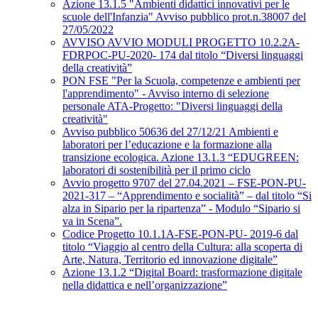
Azione 13.1.5 "Ambienti didattici innovativi per le
scuole dell'Infanzia" Avviso pubblico prot.n.38007 del
27/05/2022
AVVISO AVVIO MODULI PROGETTO 10.2.2A-
FDRPOC-PU-2020- 174 dal titolo “Diversi linguaggi
della creatività”
PON FSE "Per la Scuola, competenze e ambienti per
l'apprendimento" - Avviso interno di selezione
personale ATA-Progetto: "Diversi linguaggi della
creatività"
Avviso pubblico 50636 del 27/12/21 Ambienti e
laboratori per l’educazione e la formazione alla
transizione ecologica. Azione 13.1.3 “EDUGREEN:
laboratori di sostenibilità per il primo ciclo
Avvio progetto 9707 del 27.04.2021 – FSE-PON-PU-
2021-317 – “Apprendimento e socialità” – dal titolo “Si
alza in Sipario per la ripartenza” - Modulo “Sipario si
va in Scena”.
Codice Progetto 10.1.1A-FSE-PON-PU- 2019-6 dal
titolo “Viaggio al centro della Cultura: alla scoperta di
Arte, Natura, Territorio ed innovazione digitale”
Azione 13.1.2 “Digital Board: trasformazione digitale
nella didattica e nell’organizzazione”