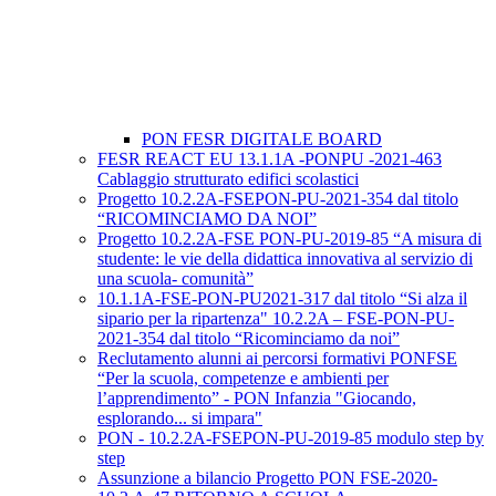
PON FESR DIGITALE BOARD
FESR REACT EU 13.1.1A -PONPU -2021-463
Cablaggio strutturato edifici scolastici
Progetto 10.2.2A-FSEPON-PU-2021-354 dal titolo
“RICOMINCIAMO DA NOI”
Progetto 10.2.2A-FSE PON-PU-2019-85 “A misura di
studente: le vie della didattica innovativa al servizio di
una scuola- comunità”
10.1.1A-FSE-PON-PU2021-317 dal titolo “Si alza il
sipario per la ripartenza" 10.2.2A – FSE-PON-PU-
2021-354 dal titolo “Ricominciamo da noi”
Reclutamento alunni ai percorsi formativi PONFSE
“Per la scuola, competenze e ambienti per
l’apprendimento” - PON Infanzia "Giocando,
esplorando... si impara"
PON - 10.2.2A-FSEPON-PU-2019-85 modulo step by
step
Assunzione a bilancio Progetto PON FSE-2020-