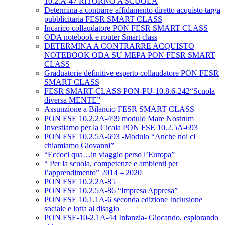
10.2.A-47 RITORNO A SCUOLA
Determina a contrarre affidamento diretto acquisto targa
pubblicitaria FESR SMART CLASS
Incarico collaudatore PON FESR SMART CLASS
ODA notebook e router Smart class
DETERMINA A CONTRARRE ACQUISTO
NOTEBOOK ODA SU MEPA PON FESR SMART
CLASS
Graduatorie definitive esperto collaudatore PON FESR
SMART CLASS
FESR SMART-CLASS PON-PU-10.8.6-242“Scuola
diversa MENTE”
Assunzione a Bilancio FESR SMART CLASS
PON FSE 10.2.2A-499 modulo Mare Nostrum
Investiamo per la Cicala PON FSE 10.2.5A-693
PON FSE 10.2.5A-693 -Modulo “Anche noi ci
chiamiamo Giovanni”
“Eccoci qua…in viaggio perso l’Europa”
“ Per la scuola, competenze e ambienti per
l’apprendimento” 2014 – 2020
PON FSE 10.2.2A-85
PON FSE 10.2.5A-86 “Impresa Appresa”
PON FSE 10.1.1A-6 seconda edizione Inclusione
sociale e lotta al disagio
PON FSE-10-2.1A-44 Infanzia- Giocando, esplorando