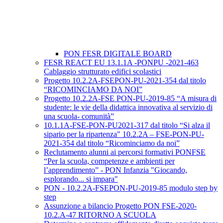
PON FESR DIGITALE BOARD
FESR REACT EU 13.1.1A -PONPU -2021-463
Cablaggio strutturato edifici scolastici
Progetto 10.2.2A-FSEPON-PU-2021-354 dal titolo
“RICOMINCIAMO DA NOI”
Progetto 10.2.2A-FSE PON-PU-2019-85 “A misura di
studente: le vie della didattica innovativa al servizio di
una scuola- comunità”
10.1.1A-FSE-PON-PU2021-317 dal titolo “Si alza il
sipario per la ripartenza" 10.2.2A – FSE-PON-PU-
2021-354 dal titolo “Ricominciamo da noi”
Reclutamento alunni ai percorsi formativi PONFSE
“Per la scuola, competenze e ambienti per
l’apprendimento” - PON Infanzia "Giocando,
esplorando... si impara"
PON - 10.2.2A-FSEPON-PU-2019-85 modulo step by
step
Assunzione a bilancio Progetto PON FSE-2020-
10.2.A-47 RITORNO A SCUOLA