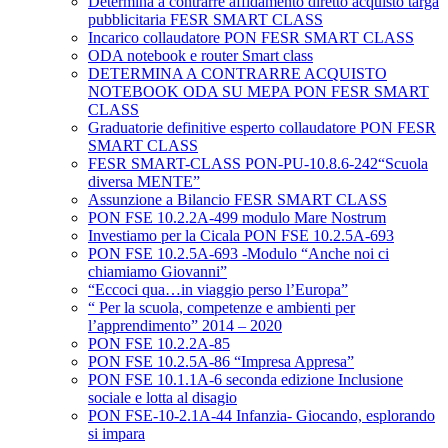
Determina a contrarre affidamento diretto acquisto targa
pubblicitaria FESR SMART CLASS
Incarico collaudatore PON FESR SMART CLASS
ODA notebook e router Smart class
DETERMINA A CONTRARRE ACQUISTO
NOTEBOOK ODA SU MEPA PON FESR SMART
CLASS
Graduatorie definitive esperto collaudatore PON FESR
SMART CLASS
FESR SMART-CLASS PON-PU-10.8.6-242“Scuola
diversa MENTE”
Assunzione a Bilancio FESR SMART CLASS
PON FSE 10.2.2A-499 modulo Mare Nostrum
Investiamo per la Cicala PON FSE 10.2.5A-693
PON FSE 10.2.5A-693 -Modulo “Anche noi ci
chiamiamo Giovanni”
“Eccoci qua…in viaggio perso l’Europa”
“ Per la scuola, competenze e ambienti per
l’apprendimento” 2014 – 2020
PON FSE 10.2.2A-85
PON FSE 10.2.5A-86 “Impresa Appresa”
PON FSE 10.1.1A-6 seconda edizione Inclusione
sociale e lotta al disagio
PON FSE-10-2.1A-44 Infanzia- Giocando, esplorando
si impara