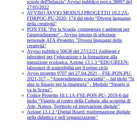
scuole dell'Infanzia" Avviso pubblico prot.n.38007 del
27/05/2022
AVVISO AVVIO MODULI PROGETTO 10.2.2A-
FDRPOC-PU-2020- 174 dal titolo “Diversi linguaggi
della creatività”
PON FSE "Per la Scuola, competenze e ambienti per
l'apprendimento" - Avviso interno di selezione
personale ATA-Progetto: "Diversi linguaggi della
creatività"
Avviso pubblico 50636 del 27/12/21 Ambienti e
laboratori per l’educazione e la formazione alla
transizione ecologica. Azione 13.1.3 “EDUGREEN:
laboratori di sostenibilità per il primo ciclo
Avvio progetto 9707 del 27.04.2021 – FSE-PON-PU-
2021-317 – “Apprendimento e socialità” – dal titolo “Si
alza in Sipario per la ripartenza” - Modulo “Sipario si
va in Scena”.
Codice Progetto 10.1.1A-FSE-PON-PU- 2019-6 dal
titolo “Viaggio al centro della Cultura: alla scoperta di
Arte, Natura, Territorio ed innovazione digitale”
Azione 13.1.2 “Digital Board: trasformazione digitale
nella didattica e nell’organizzazione”