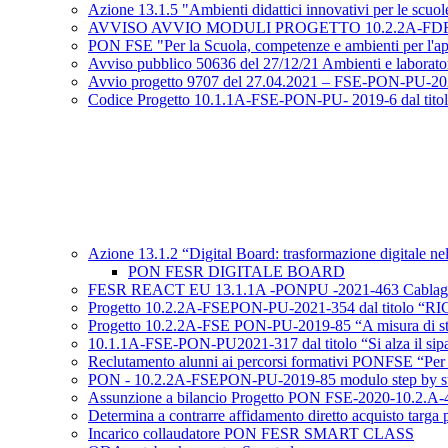
Azione 13.1.5 "Ambienti didattici innovativi per le scuo
AVVISO AVVIO MODULI PROGETTO 10.2.2A-FDRPOC-PU-2
PON FSE "Per la Scuola, competenze e ambienti per l'app
Avviso pubblico 50636 del 27/12/21 Ambienti e laboratori
Avvio progetto 9707 del 27.04.2021 – FSE-PON-PU-2021-31
Codice Progetto 10.1.1A-FSE-PON-PU- 2019-6 dal titolo “V
Azione 13.1.2 “Digital Board: trasformazione digitale nel
PON FESR DIGITALE BOARD
FESR REACT EU 13.1.1A -PONPU -2021-463 Cablaggio st
Progetto 10.2.2A-FSEPON-PU-2021-354 dal titolo
Progetto 10.2.2A-FSE PON-PU-2019-85 “A misura di studen
10.1.1A-FSE-PON-PU2021-317 dal titolo “Si alza il sip
Reclutamento alunni ai percorsi formativi PONFSE “Per 
PON - 10.2.2A-FSEPON-PU-2019-85 modulo step by s
Assunzione a bilancio Progetto PON FSE-2020-10.
Determina a contrarre affidamento diretto acquisto ta
Incarico collaudatore PON FESR SMART CLASS