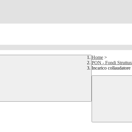
Home
>
PON - Fondi Struttur
Incarico collauda