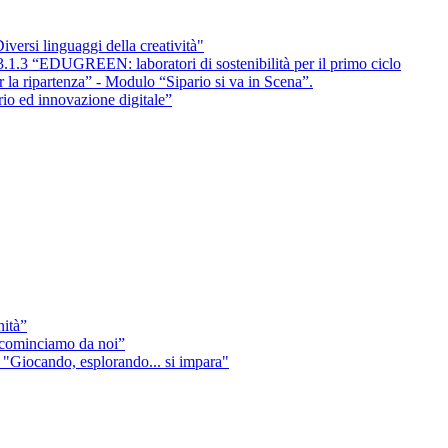
ersi linguaggi della creatività"
3.1.3 “EDUGREEN: laboratori di sostenibilità per il primo ciclo
la ripartenza” - Modulo “Sipario si va in Scena”.
rio ed innovazione digitale”
nità”
icominciamo da noi”
"Giocando, esplorando... si impara"