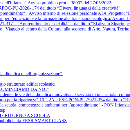
le dell'Infanzia" Avviso pubblico prot.n.38007 del 27/05/2022
020- 174 dal titolo “Diversi linguaggi della creatività”
rendimento" - Avviso interno di selezione personale ATA-Progetto: "Div
 per l’educazione e la formazione alla transizione ecologica. Azione 1
7 – “Apprendimento e socialità” – dal titolo “Si alza in Sipario per 
iaggio al centro della Cultura: alla scoperta di Arte, Natura, Territo
la didattica e nell’organizzazione”
rutturato edifici scolastici
 “RICOMINCIAMO DA NOI”
te: le vie della didattica innovativa al servizio di una scuola- comu
ario per la ripartenza" 10.2.2A – FSE-PON-PU-2021-354 dal titolo “R
la scuola, competenze e ambienti per l’apprendimento” - PON Infanzia 
tep
2.A-47 RITORNO A SCUOLA
rga pubblicitaria FESR SMART CLASS