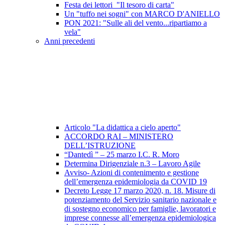
Festa dei lettori_"Il tesoro di carta"
Un "tuffo nei sogni" con MARCO D'ANIELLO
PON 2021: "Sulle ali del vento...ripartiamo a
vela"
Anni precedenti
Articolo "La didattica a cielo aperto"
ACCORDO RAI – MINISTERO
DELL’ISTRUZIONE
“Dantedì ” – 25 marzo I.C. R. Moro
Determina Dirigenziale n.3 – Lavoro Agile
Avviso- Azioni di contenimento e gestione
dell’emergenza epidemiologia da COVID 19
Decreto Legge 17 marzo 2020, n. 18. Misure di
potenziamento del Servizio sanitario nazionale e
di sostegno economico per famiglie, lavoratori e
imprese connesse all’emergenza epidemiologica