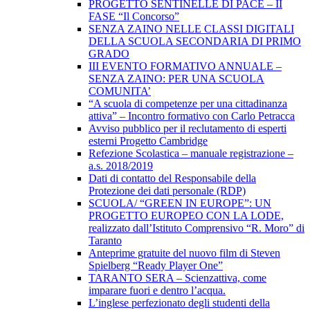
PROGETTO SENTINELLE DI PACE – II
FASE “Il Concorso”
SENZA ZAINO NELLE CLASSI DIGITALI
DELLA SCUOLA SECONDARIA DI PRIMO
GRADO
III EVENTO FORMATIVO ANNUALE –
SENZA ZAINO: PER UNA SCUOLA
COMUNITA’
“A scuola di competenze per una cittadinanza
attiva” – Incontro formativo con Carlo Petracca
Avviso pubblico per il reclutamento di esperti
esterni Progetto Cambridge
Refezione Scolastica – manuale registrazione –
a.s. 2018/2019
Dati di contatto del Responsabile della
Protezione dei dati personale (RDP)
SCUOLA/ “GREEN IN EUROPE”: UN
PROGETTO EUROPEO CON LA LODE,
realizzato dall’Istituto Comprensivo “R. Moro” di
Taranto
Anteprime gratuite del nuovo film di Steven
Spielberg “Ready Player One”
TARANTO SERA – Scienzattiva, come
imparare fuori e dentro l’acqua.
L’inglese perfezionato degli studenti della