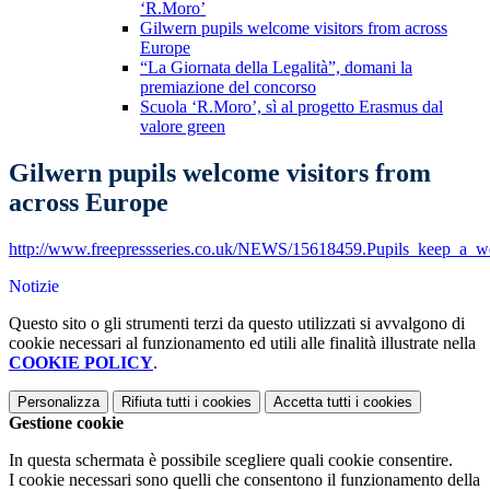
‘R.Moro’
Gilwern pupils welcome visitors from across
Europe
“La Giornata della Legalità”, domani la
premiazione del concorso
Scuola ‘R.Moro’, sì al progetto Erasmus dal
valore green
Gilwern pupils welcome visitors from
across Europe
http://www.freepressseries.co.uk/NEWS/15618459.Pupils_keep_a_w
Notizie
Questo sito o gli strumenti terzi da questo utilizzati si avvalgono di
cookie necessari al funzionamento ed utili alle finalità illustrate nella
COOKIE POLICY
.
Personalizza
Rifiuta tutti
i cookies
Accetta tutti
i cookies
Gestione cookie
In questa schermata è possibile scegliere quali cookie consentire.
I cookie necessari sono quelli che consentono il funzionamento della