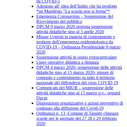
da COVID-1
Adesione all‘ idea dell’Indire che ha prodotto
*un Manifesto “La scuola non si ferma”*
Emergenza Coronavirus – Sospensione del
Ricevimento del pubblico
DPCM 9 marzo 2020 proroga sospensione
attività didattiche sino al 3 aprile 2020
Misure Urgenti in materia di contenimento e
gestione dell’emergenza epidemiologica da
COVID-19 – Ordinanza Presidenziale 8 marzo
2020
Sospensione attività in orario extracurriculare
Linee operative didattica a distanza
DPCM 4 marzo 2020- sospensione delle attività
didattiche sino al 15 marzo 2020- misure di
contrasto e contenimento su tutto il territorio
nazionale del diffondersi del virus COVID 19
Comunicato del MIUR – sospensione delle
attività didattiche sino al 15 marzo p.v.- seguirà
Dpcm
Disposizioni organizzative e azioni preventive di
contrasto alla diffusione del Covid-19
Ordinanza n. 13 -Comune di Taranto chiusura
scuole per le giornate del 27 28 e 29 febbraio
2020