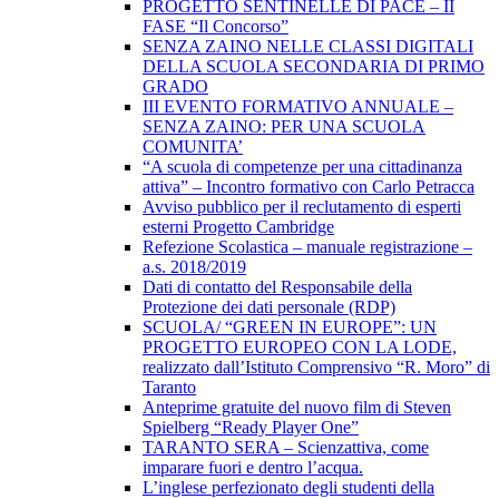
PROGETTO SENTINELLE DI PACE – II
FASE “Il Concorso”
SENZA ZAINO NELLE CLASSI DIGITALI
DELLA SCUOLA SECONDARIA DI PRIMO
GRADO
III EVENTO FORMATIVO ANNUALE –
SENZA ZAINO: PER UNA SCUOLA
COMUNITA’
“A scuola di competenze per una cittadinanza
attiva” – Incontro formativo con Carlo Petracca
Avviso pubblico per il reclutamento di esperti
esterni Progetto Cambridge
Refezione Scolastica – manuale registrazione –
a.s. 2018/2019
Dati di contatto del Responsabile della
Protezione dei dati personale (RDP)
SCUOLA/ “GREEN IN EUROPE”: UN
PROGETTO EUROPEO CON LA LODE,
realizzato dall’Istituto Comprensivo “R. Moro” di
Taranto
Anteprime gratuite del nuovo film di Steven
Spielberg “Ready Player One”
TARANTO SERA – Scienzattiva, come
imparare fuori e dentro l’acqua.
L’inglese perfezionato degli studenti della