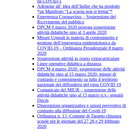
da COVID-1
Adesione all‘ idea dell’Indire che ha prodotto
*un Manifesto “La scuola non si ferma”*
Emergenza Coronavirus – Sospensione del
Ricevimento del pubblico
DPCM 9 marzo 2020 proroga sospensione
attività didattiche sino al 3 aprile 2020
Misure Urgenti in materia di contenimento e
gestione dell’emergenza epidemiologica da
COVID-19 – Ordinanza Presidenziale 8 marzo
2020
Sospensione attività in orario extracurriculare
Linee operative didattica a distanza
DPCM 4 marzo 2020- sospensione delle attività
didattiche sino al 15 marzo 2020- misure di
contrasto e contenimento su tutto il territorio
nazionale del diffondersi del virus COVID 19
Comunicato del MIUR – sospensione delle
attività didattiche sino al 15 marzo p.v.- seguirà
Dpcm
Disposizioni organizzative e azioni preventive di
contrasto alla diffusione del Covid-19
Ordinanza n. 13 -Comune di Taranto chiusura
scuole per le giornate del 27 28 e 29 febbraio
2020