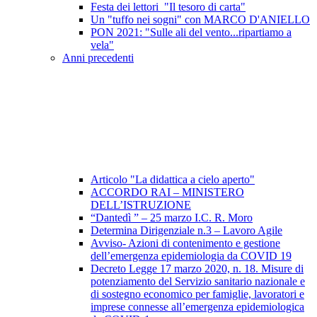
Festa dei lettori_"Il tesoro di carta"
Un "tuffo nei sogni" con MARCO D'ANIELLO
PON 2021: "Sulle ali del vento...ripartiamo a
vela"
Anni precedenti
Articolo "La didattica a cielo aperto"
ACCORDO RAI – MINISTERO
DELL’ISTRUZIONE
“Dantedì ” – 25 marzo I.C. R. Moro
Determina Dirigenziale n.3 – Lavoro Agile
Avviso- Azioni di contenimento e gestione
dell’emergenza epidemiologia da COVID 19
Decreto Legge 17 marzo 2020, n. 18. Misure di
potenziamento del Servizio sanitario nazionale e
di sostegno economico per famiglie, lavoratori e
imprese connesse all’emergenza epidemiologica