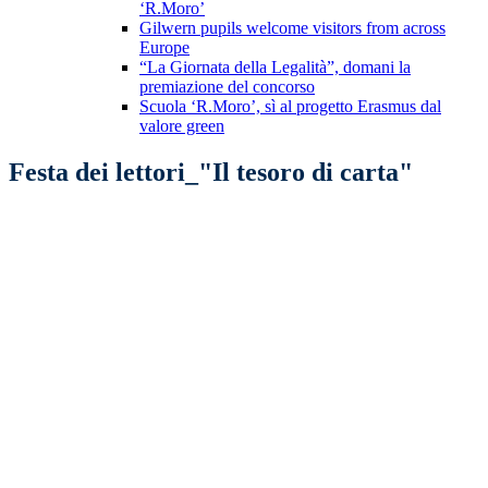
‘R.Moro’
Gilwern pupils welcome visitors from across
Europe
“La Giornata della Legalità”, domani la
premiazione del concorso
Scuola ‘R.Moro’, sì al progetto Erasmus dal
valore green
Festa dei lettori_"Il tesoro di carta"