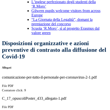
L’inglese perfezionato degli studenti della
‘R.Moro’
Gilwern pupils welcome visitors from across
Europe
“La Giornata della Legalità”, domani la
premiazione del concorso
Scuola ‘R.Moro’, sì al progetto Erasmus dal
valore green
Disposizioni organizzative e azioni
preventive di contrasto alla diffusione del
Covid-19
Allegati
comunicazione-per-tutto-il-personale-per-coronavirus-2-1.pdf
File PDF
Contatore click: 9
C_17_opuscoliPoster_433_allegato-1.pdf
File PDF