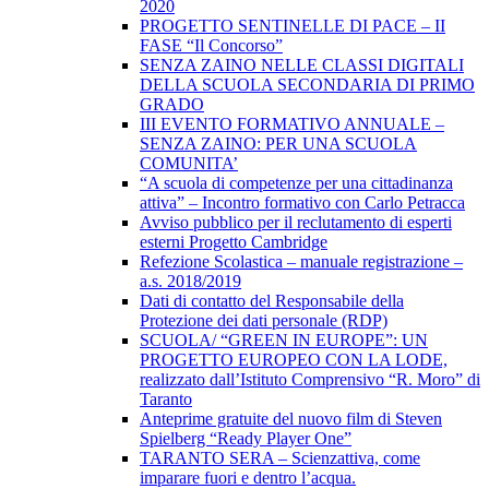
2020
PROGETTO SENTINELLE DI PACE – II
FASE “Il Concorso”
SENZA ZAINO NELLE CLASSI DIGITALI
DELLA SCUOLA SECONDARIA DI PRIMO
GRADO
III EVENTO FORMATIVO ANNUALE –
SENZA ZAINO: PER UNA SCUOLA
COMUNITA’
“A scuola di competenze per una cittadinanza
attiva” – Incontro formativo con Carlo Petracca
Avviso pubblico per il reclutamento di esperti
esterni Progetto Cambridge
Refezione Scolastica – manuale registrazione –
a.s. 2018/2019
Dati di contatto del Responsabile della
Protezione dei dati personale (RDP)
SCUOLA/ “GREEN IN EUROPE”: UN
PROGETTO EUROPEO CON LA LODE,
realizzato dall’Istituto Comprensivo “R. Moro” di
Taranto
Anteprime gratuite del nuovo film di Steven
Spielberg “Ready Player One”
TARANTO SERA – Scienzattiva, come
imparare fuori e dentro l’acqua.