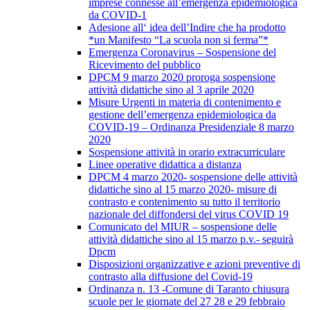
imprese connesse all’emergenza epidemiologica
da COVID-1
Adesione all‘ idea dell’Indire che ha prodotto
*un Manifesto “La scuola non si ferma”*
Emergenza Coronavirus – Sospensione del
Ricevimento del pubblico
DPCM 9 marzo 2020 proroga sospensione
attività didattiche sino al 3 aprile 2020
Misure Urgenti in materia di contenimento e
gestione dell’emergenza epidemiologica da
COVID-19 – Ordinanza Presidenziale 8 marzo
2020
Sospensione attività in orario extracurriculare
Linee operative didattica a distanza
DPCM 4 marzo 2020- sospensione delle attività
didattiche sino al 15 marzo 2020- misure di
contrasto e contenimento su tutto il territorio
nazionale del diffondersi del virus COVID 19
Comunicato del MIUR – sospensione delle
attività didattiche sino al 15 marzo p.v.- seguirà
Dpcm
Disposizioni organizzative e azioni preventive di
contrasto alla diffusione del Covid-19
Ordinanza n. 13 -Comune di Taranto chiusura
scuole per le giornate del 27 28 e 29 febbraio