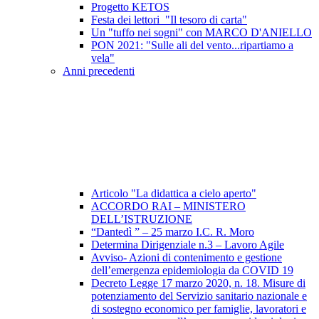
Progetto KETOS
Festa dei lettori_"Il tesoro di carta"
Un "tuffo nei sogni" con MARCO D'ANIELLO
PON 2021: "Sulle ali del vento...ripartiamo a
vela"
Anni precedenti
Articolo "La didattica a cielo aperto"
ACCORDO RAI – MINISTERO
DELL’ISTRUZIONE
“Dantedì ” – 25 marzo I.C. R. Moro
Determina Dirigenziale n.3 – Lavoro Agile
Avviso- Azioni di contenimento e gestione
dell’emergenza epidemiologia da COVID 19
Decreto Legge 17 marzo 2020, n. 18. Misure di
potenziamento del Servizio sanitario nazionale e
di sostegno economico per famiglie, lavoratori e