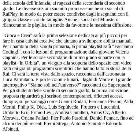
della scuola dell’infanzia, ai ragazzi della secondaria di secondo
grado. Le diverse sezioni saranno promosse anche sui social di
RaiPlay, in modo da poter essere condivise dagli insegnanti con il
gruppo-classe e con le famiglie. Anche i social del Ministero
rilanceranno le playlist, in modo da favorirne la massima diffusione.
“Gioca e Crea” sarà la prima selezione dedicata ai più piccoli per
fare in casa attività creative che aiutano a sviluppare abilità manuali.
Per i bambini della scuola primaria, la prima playlist sarà “Facciamo
Coding!”, con le lezioni di programmazione dalla giovane Valeria
Cagnina. Per le scuole secondarie di primo grado si parte con la
playlist “In Orbita”, un viaggio alla scoperta dello spazio con video
tratti dai grandi programmi scientifici che hanno fatto la storia della
Rai. Ci sarà la terra vista dallo spazio, raccontata dall’astronauta
Luca Parmitano. E poi le colonie lunari, i laghi di Marte e il grande
interrogativo “Siamo soli nell’universo?” raccontati da Superquark.
Per gli studenti delle scuole di secondo grado, la prima collezione
proposta riguarderà gli scrittori contemporanei, riflettori accesi,
dunque, su personaggi come Gianni Rodari, Fernanda Pivano, Alda
Merini, Philip K. Dick, Luis Sepúlveda, Fruttero e Lucentini,
Umberto Eco, Primo Levi, Andrea Camilleri, Amos Oz, Alberto
Moravia, Oriana Fallaci, Pier Paolo Pasolini, Daniel Pennac, fino ad
alcuni dei più recenti Premi Strega, Antonio Scurati e Edoardo
Albinati.