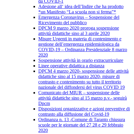
da COVID-1
Adesione all‘ idea dell’Indire che ha prodotto
*un Manifesto “La scuola non si ferma”*
Emergenza Coronavirus – Sospensione del
Ricevimento del pubblico
DPCM 9 marzo 2020 proroga sospensione
attività didattiche sino al 3 aprile 2020
Misure Urgenti in materia di contenimento e
gestione dell’emergenza epidemiologica da
COVID-19 – Ordinanza Presidenziale 8 marzo
2020
Sospensione attività in orario extracurriculare
Linee operative didattica a distanza
DPCM 4 marzo 2020- sospensione delle attività
didattiche sino al 15 marzo 2020- misure di
contrasto e contenimento su tutto il territorio
nazionale del diffondersi del virus COVID 19
Comunicato del MIUR – sospensione delle
attività didattiche sino al 15 marzo p.v.- seguirà
Dpcm
Disposizioni organizzative e azioni preventive di
contrasto alla diffusione del Covid-19
Ordinanza n. 13 -Comune di Taranto chiusura
scuole per le giornate del 27 28 e 29 febbraio
2020