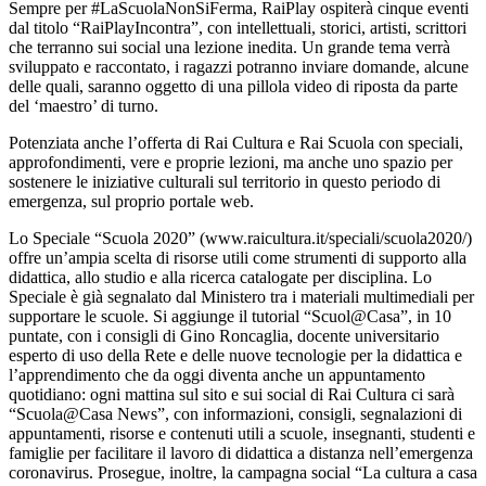
Sempre per #LaScuolaNonSiFerma, RaiPlay ospiterà cinque eventi
dal titolo “RaiPlayIncontra”, con intellettuali, storici, artisti, scrittori
che terranno sui social una lezione inedita. Un grande tema verrà
sviluppato e raccontato, i ragazzi potranno inviare domande, alcune
delle quali, saranno oggetto di una pillola video di riposta da parte
del ‘maestro’ di turno.
Potenziata anche l’offerta di Rai Cultura e Rai Scuola con speciali,
approfondimenti, vere e proprie lezioni, ma anche uno spazio per
sostenere le iniziative culturali sul territorio in questo periodo di
emergenza, sul proprio portale web.
Lo Speciale “Scuola 2020” (www.raicultura.it/speciali/scuola2020/)
offre un’ampia scelta di risorse utili come strumenti di supporto alla
didattica, allo studio e alla ricerca catalogate per disciplina. Lo
Speciale è già segnalato dal Ministero tra i materiali multimediali per
supportare le scuole. Si aggiunge il tutorial “Scuol@Casa”, in 10
puntate, con i consigli di Gino Roncaglia, docente universitario
esperto di uso della Rete e delle nuove tecnologie per la didattica e
l’apprendimento che da oggi diventa anche un appuntamento
quotidiano: ogni mattina sul sito e sui social di Rai Cultura ci sarà
“Scuola@Casa News”, con informazioni, consigli, segnalazioni di
appuntamenti, risorse e contenuti utili a scuole, insegnanti, studenti e
famiglie per facilitare il lavoro di didattica a distanza nell’emergenza
coronavirus. Prosegue, inoltre, la campagna social “La cultura a casa