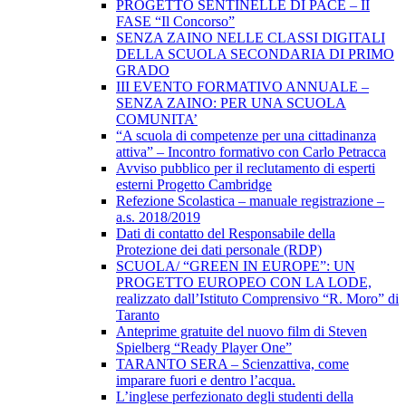
PROGETTO SENTINELLE DI PACE – II
FASE “Il Concorso”
SENZA ZAINO NELLE CLASSI DIGITALI
DELLA SCUOLA SECONDARIA DI PRIMO
GRADO
III EVENTO FORMATIVO ANNUALE –
SENZA ZAINO: PER UNA SCUOLA
COMUNITA’
“A scuola di competenze per una cittadinanza
attiva” – Incontro formativo con Carlo Petracca
Avviso pubblico per il reclutamento di esperti
esterni Progetto Cambridge
Refezione Scolastica – manuale registrazione –
a.s. 2018/2019
Dati di contatto del Responsabile della
Protezione dei dati personale (RDP)
SCUOLA/ “GREEN IN EUROPE”: UN
PROGETTO EUROPEO CON LA LODE,
realizzato dall’Istituto Comprensivo “R. Moro” di
Taranto
Anteprime gratuite del nuovo film di Steven
Spielberg “Ready Player One”
TARANTO SERA – Scienzattiva, come
imparare fuori e dentro l’acqua.
L’inglese perfezionato degli studenti della