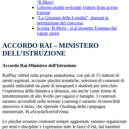
‘R.Moro’
Gilwern pupils welcome visitors from across
Europe
“La Giornata della Legalità”, domani la
premiazione del concorso
Scuola ‘R.Moro’, sì al progetto Erasmus dal
valore green
ACCORDO RAI – MINISTERO
DELL’ISTRUZIONE
Accordo Rai-Ministero dell’Istruzione
RaiPlay offrirà sulla propria piattaforma, con più di 15 milioni di
utenti registrati, accurate playlist tematiche, selezioni di contenuti di
qualità utilizzabili da parte di insegnanti e studenti per arricchire
l’esperienza della didattica a distanza, ma anche come forma di
intrattenimento di alto livello per ragazzi e famiglie. I contenuti
saranno accessibili nella sezione Learning e saranno riconoscibili
attraverso il titolo, che riprende l’hashtag della campagna
ministeriale, #LaScuolaNonSiFerma.
Le playlist avranno contenuti sempre aggiornati, saranno organizzate
per temi e discipline e copriranno tutte le fasce d’età, dai bambini