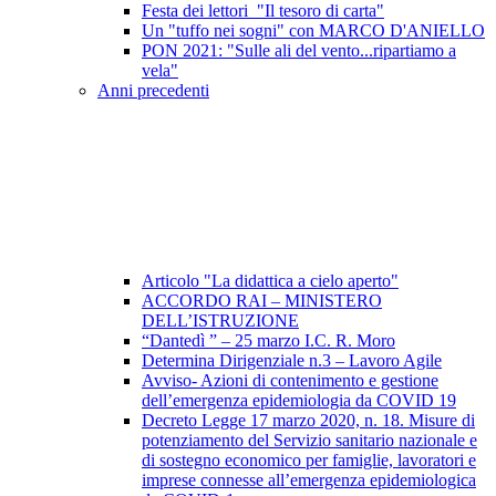
Festa dei lettori_"Il tesoro di carta"
Un "tuffo nei sogni" con MARCO D'ANIELLO
PON 2021: "Sulle ali del vento...ripartiamo a
vela"
Anni precedenti
Articolo "La didattica a cielo aperto"
ACCORDO RAI – MINISTERO
DELL’ISTRUZIONE
“Dantedì ” – 25 marzo I.C. R. Moro
Determina Dirigenziale n.3 – Lavoro Agile
Avviso- Azioni di contenimento e gestione
dell’emergenza epidemiologia da COVID 19
Decreto Legge 17 marzo 2020, n. 18. Misure di
potenziamento del Servizio sanitario nazionale e
di sostegno economico per famiglie, lavoratori e
imprese connesse all’emergenza epidemiologica