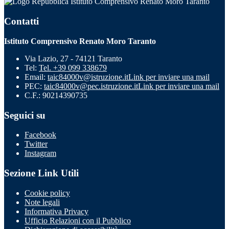
Istituto Comprensivo Renato Moro Taranto
Contatti
Istituto Comprensivo Renato Moro Taranto
Via Lazio, 27 - 74121 Taranto
Tel:
Tel. +39 099 338679
Email:
taic84000v@istruzione.it
Link per inviare una mail
PEC:
taic84000v@pec.istruzione.it
Link per inviare una mail
C.F.: 90214390735
Seguici su
Facebook
Twitter
Instagram
Sezione Link Utili
Cookie policy
Note legali
Informativa Privacy
Ufficio Relazioni con il Pubblico