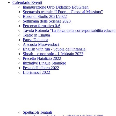
Calendario Eventi
Inaugurazione Orto Didattico EduGreen
Spettacolo teatrale “I Fuori…Classe al Massimo”
Borse di Studio 2021/2022
Settimana delle Scienze 2023
Percorso formativo 0-6
Tavola Rotonda "La forza della corresponsabilità educat
Teatro in Lingua
Pausa Didattica
A scuola Muovendoci
English with fun - Scuola dell'Infanzia
Shoah... e non solo - 1 febbraio 2023
Precetto Natalizio 2022
Iniziative Lingue Straniere
Festa dell’albero 2022
Libriamoci 2022
Spettacoli Teatrali