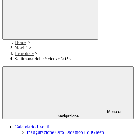
Home
>
Novità
>
Le notizie
>
Settimana delle Scienze 2023
Menu di
navigazione
Calendario Eventi
Inaugurazione Orto Didattico EduGreen