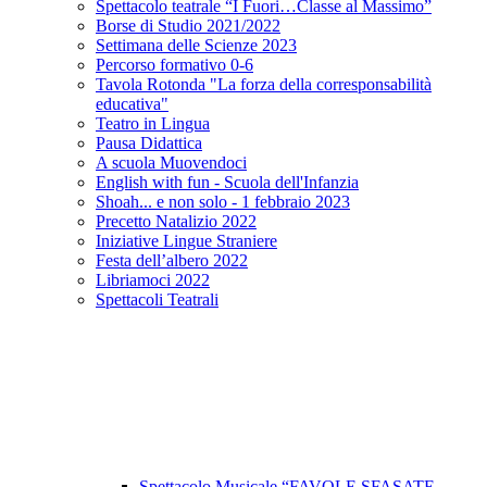
Spettacolo teatrale “I Fuori…Classe al Massimo”
Borse di Studio 2021/2022
Settimana delle Scienze 2023
Percorso formativo 0-6
Tavola Rotonda "La forza della corresponsabilità
educativa"
Teatro in Lingua
Pausa Didattica
A scuola Muovendoci
English with fun - Scuola dell'Infanzia
Shoah... e non solo - 1 febbraio 2023
Precetto Natalizio 2022
Iniziative Lingue Straniere
Festa dell’albero 2022
Libriamoci 2022
Spettacoli Teatrali
Spettacolo Musicale “FAVOLE SFASATE