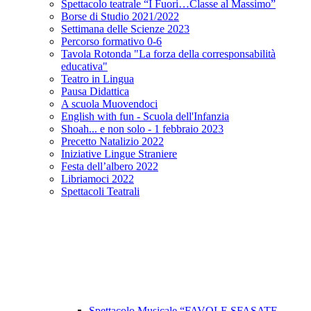
Spettacolo teatrale “I Fuori…Classe al Massimo”
Borse di Studio 2021/2022
Settimana delle Scienze 2023
Percorso formativo 0-6
Tavola Rotonda "La forza della corresponsabilità
educativa"
Teatro in Lingua
Pausa Didattica
A scuola Muovendoci
English with fun - Scuola dell'Infanzia
Shoah... e non solo - 1 febbraio 2023
Precetto Natalizio 2022
Iniziative Lingue Straniere
Festa dell’albero 2022
Libriamoci 2022
Spettacoli Teatrali
Spettacolo Musicale “FAVOLE SFASATE