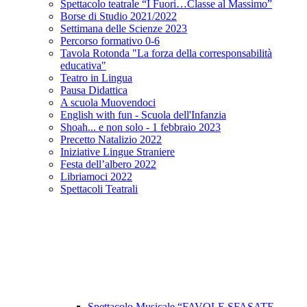
Spettacolo teatrale “I Fuori…Classe al Massimo”
Borse di Studio 2021/2022
Settimana delle Scienze 2023
Percorso formativo 0-6
Tavola Rotonda "La forza della corresponsabilità
educativa"
Teatro in Lingua
Pausa Didattica
A scuola Muovendoci
English with fun - Scuola dell'Infanzia
Shoah... e non solo - 1 febbraio 2023
Precetto Natalizio 2022
Iniziative Lingue Straniere
Festa dell’albero 2022
Libriamoci 2022
Spettacoli Teatrali
Spettacolo Musicale “FAVOLE SFASATE