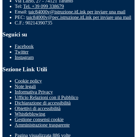
Via Lazio, 27 - 74121 Taranto
Tel:
Tel. +39 099 338679
Email:
taic84000v@istruzione.it
Link per inviare una mail
PEC:
taic84000v@pec.istruzione.it
Link per inviare una mail
C.F.: 90214390735
Seguici su
Facebook
Twitter
Instagram
Sezione Link Utili
Cookie policy
Note legali
Informativa Privacy
Ufficio Relazioni con il Pubblico
Dichiarazione di accessibilità
Obiettivi di accessibilità
Whistleblowing
Gestione consensi cookie
Amministrazione trasparente
Pagina visualizzata
886
volte