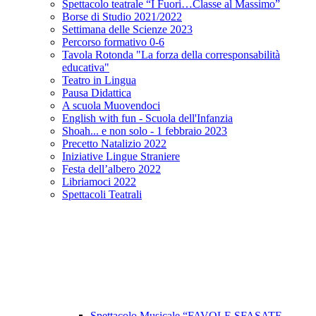
Spettacolo teatrale “I Fuori…Classe al Massimo”
Borse di Studio 2021/2022
Settimana delle Scienze 2023
Percorso formativo 0-6
Tavola Rotonda "La forza della corresponsabilità
educativa"
Teatro in Lingua
Pausa Didattica
A scuola Muovendoci
English with fun - Scuola dell'Infanzia
Shoah... e non solo - 1 febbraio 2023
Precetto Natalizio 2022
Iniziative Lingue Straniere
Festa dell’albero 2022
Libriamoci 2022
Spettacoli Teatrali
Spettacolo Musicale “FAVOLE SFASATE