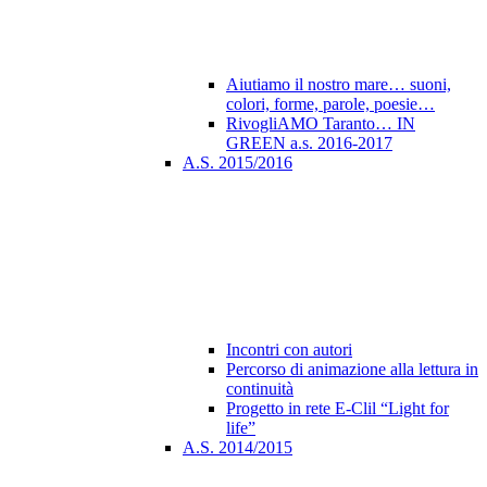
Aiutiamo il nostro mare… suoni,
colori, forme, parole, poesie…
RivogliAMO Taranto… IN
GREEN a.s. 2016-2017
A.S. 2015/2016
Incontri con autori
Percorso di animazione alla lettura in
continuità
Progetto in rete E-Clil “Light for
life”
A.S. 2014/2015