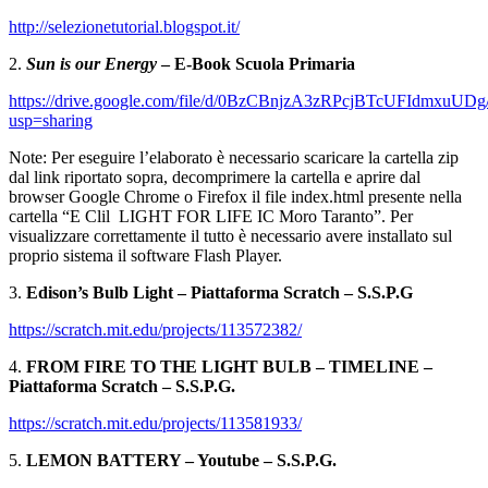
http://selezionetutorial.blogspot.it/
2.
Sun is our Energy
– E-Book Scuola Primaria
https://drive.google.com/file/d/0BzCBnjzA3zRPcjBTcUFIdmxuUDg
usp=sharing
Note: Per eseguire l’elaborato è necessario scaricare la cartella zip
dal link riportato sopra, decomprimere la cartella e aprire dal
browser Google Chrome o Firefox il file index.html presente nella
cartella “E Clil LIGHT FOR LIFE IC Moro Taranto”. Per
visualizzare correttamente il tutto è necessario avere installato sul
proprio sistema il software Flash Player.
3.
Edison’s Bulb Light – Piattaforma Scratch – S.S.P.G
https://scratch.mit.edu/projects/113572382/
4.
FROM FIRE TO THE LIGHT BULB – TIMELINE –
Piattaforma Scratch – S.S.P.G.
https://scratch.mit.edu/projects/113581933/
5.
LEMON BATTERY – Youtube – S.S.P.G.