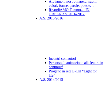
Aiutiamo il nostro mare… suoni,
colori, forme, parole, poesie…
RivogliAMO Taranto… IN
GREEN a.s. 2016-2017
A.S. 2015/2016
Incontri con autori
Percorso di animazione alla lettura in
continuità
Progetto in rete E-Clil “Light for
life”
A.S. 2014/2015