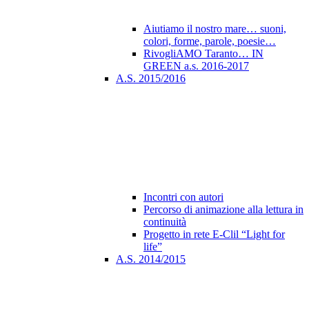
Aiutiamo il nostro mare… suoni,
colori, forme, parole, poesie…
RivogliAMO Taranto… IN
GREEN a.s. 2016-2017
A.S. 2015/2016
Incontri con autori
Percorso di animazione alla lettura in
continuità
Progetto in rete E-Clil “Light for
life”
A.S. 2014/2015