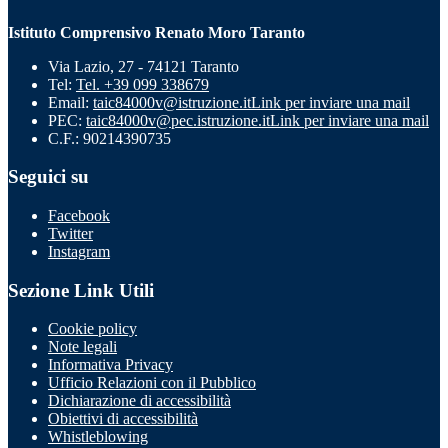
Istituto Comprensivo Renato Moro Taranto
Via Lazio, 27 - 74121 Taranto
Tel:
Tel. +39 099 338679
Email:
taic84000v@istruzione.it
Link per inviare una mail
PEC:
taic84000v@pec.istruzione.it
Link per inviare una mail
C.F.: 90214390735
Seguici su
Facebook
Twitter
Instagram
Sezione Link Utili
Cookie policy
Note legali
Informativa Privacy
Ufficio Relazioni con il Pubblico
Dichiarazione di accessibilità
Obiettivi di accessibilità
Whistleblowing