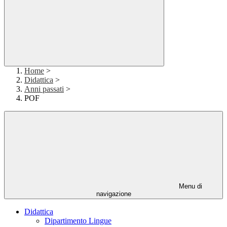
Home
>
Didattica
>
Anni passati
>
POF
Menu di
navigazione
Didattica
Dipartimento Lingue