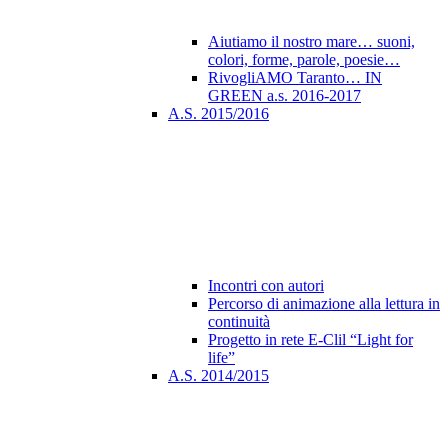
Aiutiamo il nostro mare… suoni,
colori, forme, parole, poesie…
RivogliAMO Taranto… IN
GREEN a.s. 2016-2017
A.S. 2015/2016
Incontri con autori
Percorso di animazione alla lettura in
continuità
Progetto in rete E-Clil “Light for
life”
A.S. 2014/2015