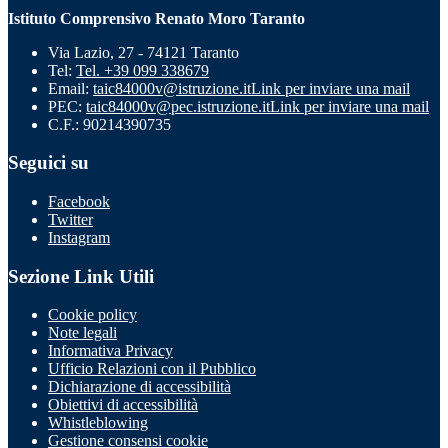
Istituto Comprensivo Renato Moro Taranto
Via Lazio, 27 - 74121 Taranto
Tel:
Tel. +39 099 338679
Email:
taic84000v@istruzione.it
Link per inviare una mail
PEC:
taic84000v@pec.istruzione.it
Link per inviare una mail
C.F.: 90214390735
Seguici su
Facebook
Twitter
Instagram
Sezione Link Utili
Cookie policy
Note legali
Informativa Privacy
Ufficio Relazioni con il Pubblico
Dichiarazione di accessibilità
Obiettivi di accessibilità
Whistleblowing
Gestione consensi cookie