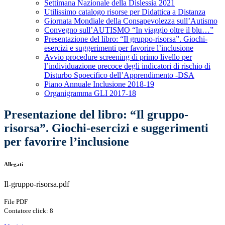
Settimana Nazionale della Dislessia 2021
Utilissimo catalogo risorse per Didattica a Distanza
Giornata Mondiale della Consapevolezza sull’Autismo
Convegno sull’AUTISMO “In viaggio oltre il blu…”
Presentazione del libro: “Il gruppo-risorsa”. Giochi-
esercizi e suggerimenti per favorire l’inclusione
Avvio procedure screening di primo livello per
l’individuazione precoce degli indicatori di rischio di
Disturbo Spoecifico dell’Apprendimento -DSA
Piano Annuale Inclusione 2018-19
Organigramma GLI 2017-18
Presentazione del libro: “Il gruppo-
risorsa”. Giochi-esercizi e suggerimenti
per favorire l’inclusione
Allegati
Il-gruppo-risorsa.pdf
File PDF
Contatore click: 8