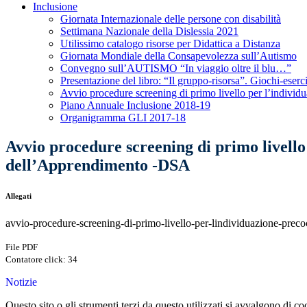
Inclusione
Giornata Internazionale delle persone con disabilità
Settimana Nazionale della Dislessia 2021
Utilissimo catalogo risorse per Didattica a Distanza
Giornata Mondiale della Consapevolezza sull’Autismo
Convegno sull’AUTISMO “In viaggio oltre il blu…”
Presentazione del libro: “Il gruppo-risorsa”. Giochi-eserci
Avvio procedure screening di primo livello per l’individ
Piano Annuale Inclusione 2018-19
Organigramma GLI 2017-18
Avvio procedure screening di primo livello 
dell’Apprendimento -DSA
Allegati
avvio-procedure-screening-di-primo-livello-per-lindividuazione-preco
File PDF
Contatore click: 34
Notizie
Questo sito o gli strumenti terzi da questo utilizzati si avvalgono di coo