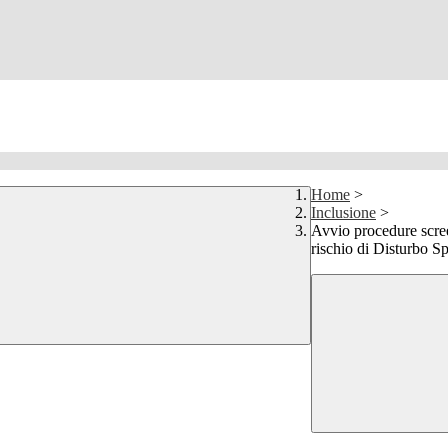
Home
>
Inclusione
>
Avvio procedure scree
rischio di Disturbo 