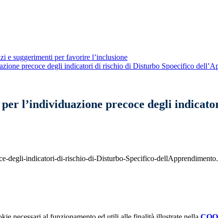
zi e suggerimenti per favorire l’inclusione
uazione precoce degli indicatori di rischio di Disturbo Spoecifico del
per l’individuazione precoce degli indicator
ce-degli-indicatori-di-rischio-di-Disturbo-Specifico-dellApprendimento
kie necessari al funzionamento ed utili alle finalità illustrate nella
COO