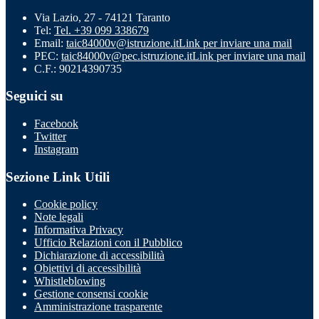
Via Lazio, 27 - 74121 Taranto
Tel:
Tel. +39 099 338679
Email:
taic84000v@istruzione.it
Link per inviare una mail
PEC:
taic84000v@pec.istruzione.it
Link per inviare una mail
C.F.: 90214390735
Seguici su
Facebook
Twitter
Instagram
Sezione Link Utili
Cookie policy
Note legali
Informativa Privacy
Ufficio Relazioni con il Pubblico
Dichiarazione di accessibilità
Obiettivi di accessibilità
Whistleblowing
Gestione consensi cookie
Amministrazione trasparente