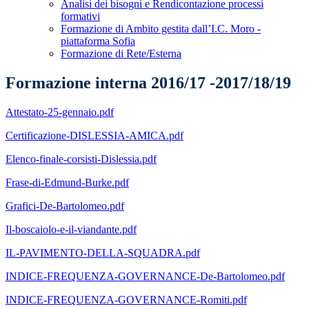
Analisi dei bisogni e Rendicontazione processi
formativi
Formazione di Ambito gestita dall’I.C. Moro -
piattaforma Sofia
Formazione di Rete/Esterna
Formazione interna 2016/17 -2017/18/19
Attestato-25-gennaio.pdf
Certificazione-DISLESSIA-AMICA.pdf
Elenco-finale-corsisti-Dislessia.pdf
Frase-di-Edmund-Burke.pdf
Grafici-De-Bartolomeo.pdf
Il-boscaiolo-e-il-viandante.pdf
IL-PAVIMENTO-DELLA-SQUADRA.pdf
INDICE-FREQUENZA-GOVERNANCE-De-Bartolomeo.pdf
INDICE-FREQUENZA-GOVERNANCE-Romiti.pdf