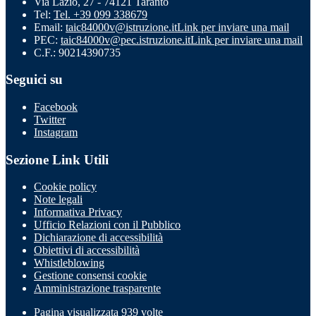
Via Lazio, 27 - 74121 Taranto
Tel:
Tel. +39 099 338679
Email:
taic84000v@istruzione.it
Link per inviare una mail
PEC:
taic84000v@pec.istruzione.it
Link per inviare una mail
C.F.: 90214390735
Seguici su
Facebook
Twitter
Instagram
Sezione Link Utili
Cookie policy
Note legali
Informativa Privacy
Ufficio Relazioni con il Pubblico
Dichiarazione di accessibilità
Obiettivi di accessibilità
Whistleblowing
Gestione consensi cookie
Amministrazione trasparente
Pagina visualizzata
939
volte