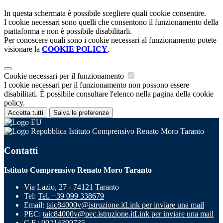
In questa schermata è possibile scegliere quali cookie consentire.
I cookie necessari sono quelli che consentono il funzionamento della
piattaforma e non è possibile disabilitarli.
Per conoscere quali sono i cookie necessari al funzionamento potete
visionare la
COOKIE POLICY
.
Cookie necessari per il funzionamento
I cookie necessari per il funzionamento non possono essere
disabilitati. È possibile consultare l'elenco nella pagina della cookie
policy.
Accetta tutti
Salva le preferenze
Istituto Comprensivo Renato Moro Taranto
Contatti
Istituto Comprensivo Renato Moro Taranto
Via Lazio, 27 - 74121 Taranto
Tel:
Tel. +39 099 338679
Email:
taic84000v@istruzione.it
Link per inviare una mail
PEC:
taic84000v@pec.istruzione.it
Link per inviare una mail
C.F.: 90214390735