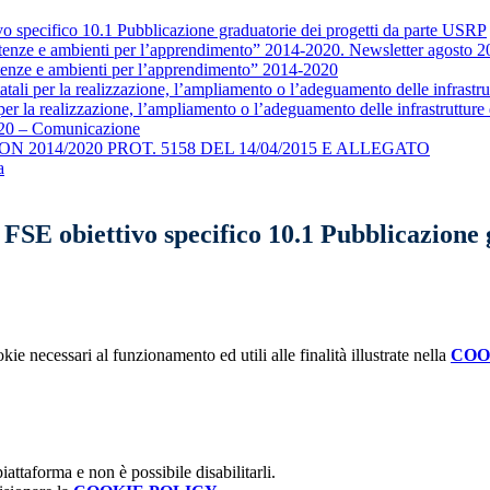
pecifico 10.1 Pubblicazione graduatorie dei progetti da parte USRP
enze e ambienti per l’apprendimento” 2014-2020. Newsletter agosto 2
enze e ambienti per l’apprendimento” 2014-2020
tatali per la realizzazione, l’ampliamento o l’adeguamento delle infra
ali per la realizzazione, l’ampliamento o l’adeguamento delle infrastrut
20 – Comunicazione
2014/2020 PROT. 5158 DEL 14/04/2015 E ALLEGATO
a
E obiettivo specifico 10.1 Pubblicazione 
kie necessari al funzionamento ed utili alle finalità illustrate nella
COO
attaforma e non è possibile disabilitarli.