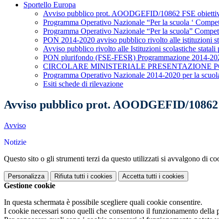
Sportello Europa
Avviso pubblico prot. AOODGEFID/10862 FSE obiettivo s
Programma Operativo Nazionale “Per la scuola ‘ Compet
Programma Operativo Nazionale “Per la scuola” Compet
PON 2014-2020 avviso pubblico rivolto alle istituzioni s
Avviso pubblico rivolto alle Istituzioni scolastiche stat
PON plurifondo (FSE-FESR) Programmazione 2014-20
CIRCOLARE MINISTERIALE PRESENTAZIONE PON 
Programma Operativo Nazionale 2014-2020 per la scuol
Esiti schede di rilevazione
Avviso pubblico prot. AOODGEFID/10862 FS
Avviso
Notizie
Questo sito o gli strumenti terzi da questo utilizzati si avvalgono di coo
Personalizza
Rifiuta tutti
i cookies
Accetta tutti
i cookies
Gestione cookie
In questa schermata è possibile scegliere quali cookie consentire.
I cookie necessari sono quelli che consentono il funzionamento della pi