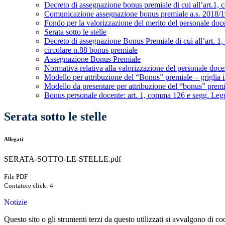
Decreto di assegnazione bonus premiale di cui all’art.1
Comunicazione assegnazione bonus premiale a.s. 2018/
Fondo per la valorizzazione del merito del personale doc
Serata sotto le stelle
Decreto di assegnazione Bonus Premiale di cui all’art. 
circolare n.88 bonus premiale
Assegnazione Bonus Premiale
Normativa relativa alla valorizzazione del personale doce
Modello per attribuzione del “Bonus” premiale – griglia
Modello da presentare per attribuzione del “bonus” prem
Bonus personale docente: art. 1, comma 126 e segg. Legg
Serata sotto le stelle
Allegati
SERATA-SOTTO-LE-STELLE.pdf
File PDF
Contatore click: 4
Notizie
Questo sito o gli strumenti terzi da questo utilizzati si avvalgono di coo