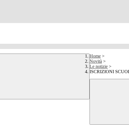
Home
>
Novità
>
Le notizie
>
ISCRIZIONI SCUOL