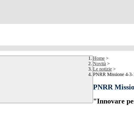
Home
>
Novità
>
Le notizie
>
PNRR Missione 4-3
PNRR Missio
"Innovare pe